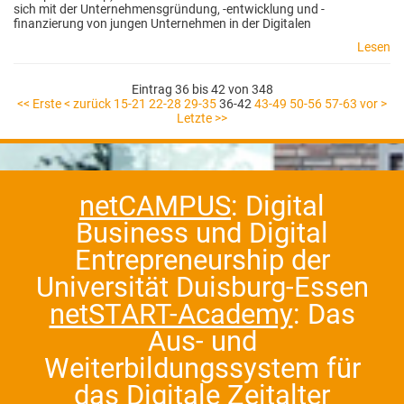
sich mit der Unternehmensgründung, -entwicklung und -
finanzierung von jungen Unternehmen in der Digitalen
Lesen
Eintrag 36 bis 42 von 348
<< Erste
< zurück
15-21
22-28
29-35
36-42
43-49
50-56
57-63
vor >
Letzte >>
netCAMPUS
: Digital
Business und Digital
Entrepreneurship der
Universität Duisburg-Essen
netSTART-Academy
: Das
Aus- und
Weiterbildungssystem für
das Digitale Zeitalter