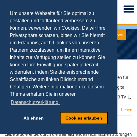
Togg
navi
Um unsere Webseite für Sie optimal zu
gestalten und fortlaufend verbessern zu
können, verwenden wir Cookies. Da wir Ihre
News
Privatsphäre schätzen, bitten wir Sie hiermit
News
um Erlaubnis, auch Cookies von unseren
Aktuelle Meldungen des Lehrstuhls
Partnern zuzulassen, um Ihnen interaktive
Inhalte zur Verfügung stellen zu können. Sie
können Ihre Einwilligung später jederzeit
Stellenausschreibung
widerrufen, indem Sie die entsprechende
24.01.2023
Die Universität Duisburg-Essen (UDE) sucht am Campus Essen für
Schaltfläche am linken Bildschirmrand
die Professur für Betriebswirtschaftslehre und
betätigen. Weitere Informationen zu diesem
Wirtschaftsinformatik, insbesondere Digital Business und Digital
Entrepreneurship (Prof. Dr. Tobias Kollmann) eine:n
Thema erhalten Sie in unserer
wissenschaftliche:n Mitarbeiter:in (w/m/d) (Entgeltgruppe 13 TV-L,
75
Datenschutzerklärung.
Lesen
Ablehnen
Cookies erlauben
Verlängerung Seminararbeiten
21.12.2022
Liebe Studierende, durch die weitreichenden technischen Störungen