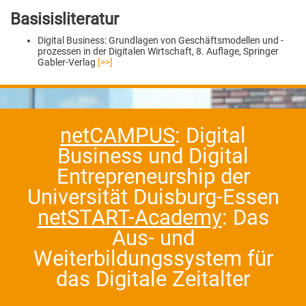
Basisisliteratur
Digital Business: Grundlagen von Geschäftsmodellen und -
prozessen in der Digitalen Wirtschaft, 8. Auflage, Springer
Gabler-Verlag
[>>]
netCAMPUS
: Digital
Business und Digital
Entrepreneurship der
Universität Duisburg-Essen
netSTART-Academy
: Das
Aus- und
Weiterbildungssystem für
das Digitale Zeitalter