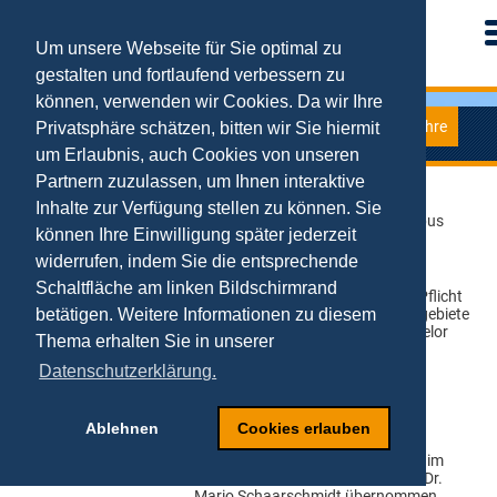
Um unsere Webseite für Sie optimal zu
gestalten und fortlaufend verbessern zu
können, verwenden wir Cookies. Da wir Ihre
Lehre
Privatsphäre schätzen, bitten wir Sie hiermit
Digital Business
um Erlaubnis, auch Cookies von unseren
Partnern zuzulassen, um Ihnen interaktive
Art des Angebots:
Distanzlehre (sonst Vorlesung)
Inhalte zur Verfügung stellen zu können. Sie
Veranstaltungsort:
Universität Duisburg-Essen, Campus
können Ihre Einwilligung später jederzeit
Essen
widerrufen, indem Sie die entsprechende
Veranstaltungstermin:
Sommersemester
Schaltfläche am linken Bildschirmrand
Studienbereich:
Bachelor Wirtschaftsinformatik (Pflicht
als Teil des Moduls "Anwendungsgebiete
betätigen. Weitere Informationen zu diesem
der Wirtschaftsinformatik"), Bachelor
Thema erhalten Sie in unserer
BWL und VWL sowie
(WiWi-)Lehramtstudiengänge (als
Datenschutzerklärung.
Einzelveranstaltung; bitte
Modulhandbuch prüfen)
Ablehnen
Cookies erlauben
Veranstaltungszeitraum:
08.04.2024-19.07.2024
Ansprechpartner:
Das Modul „Digital Business“ wird im
Sommersemester 2024 von Prof. Dr.
Mario Schaarschmidt übernommen