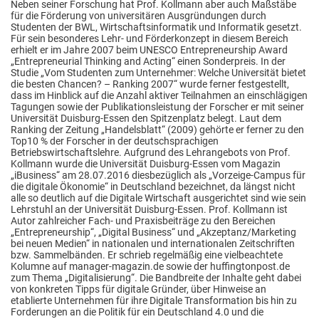
Neben seiner Forschung hat Prof. Kollmann aber auch Maßstäbe
für die Förderung von universitären Ausgründungen durch
Studenten der BWL, Wirtschaftsinformatik und Informatik gesetzt.
Für sein besonderes Lehr- und Förderkonzept in diesem Bereich
erhielt er im Jahre 2007 beim UNESCO Entrepreneurship Award
„Entrepreneurial Thinking and Acting“ einen Sonderpreis. In der
Studie „Vom Studenten zum Unternehmer: Welche Universität bietet
die besten Chancen? – Ranking 2007“ wurde ferner festgestellt,
dass im Hinblick auf die Anzahl aktiver Teilnahmen an einschlägigen
Tagungen sowie der Publikationsleistung der Forscher er mit seiner
Universität Duisburg-Essen den Spitzenplatz belegt. Laut dem
Ranking der Zeitung „Handelsblatt“ (2009) gehörte er ferner zu den
Top10 % der Forscher in der deutschsprachigen
Betriebswirtschaftslehre. Aufgrund des Lehrangebots von Prof.
Kollmann wurde die Universität Duisburg-Essen vom Magazin
„iBusiness“ am 28.07.2016 diesbezüglich als „Vorzeige-Campus für
die digitale Ökonomie“ in Deutschland bezeichnet, da längst nicht
alle so deutlich auf die Digitale Wirtschaft ausgerichtet sind wie sein
Lehrstuhl an der Universität Duisburg-Essen. Prof. Kollmann ist
Autor zahlreicher Fach- und Praxisbeiträge zu den Bereichen
„Entrepreneurship“, „Digital Business“ und „Akzeptanz/Marketing
bei neuen Medien“ in nationalen und internationalen Zeitschriften
bzw. Sammelbänden. Er schrieb regelmäßig eine vielbeachtete
Kolumne auf manager-magazin.de sowie der huffingtonpost.de
zum Thema „Digitalisierung“. Die Bandbreite der Inhalte geht dabei
von konkreten Tipps für digitale Gründer, über Hinweise an
etablierte Unternehmen für ihre Digitale Transformation bis hin zu
Forderungen an die Politik für ein Deutschland 4.0 und die