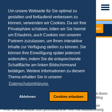
Togg
navi
Um unsere Webseite für Sie optimal zu
gestalten und fortlaufend verbessern zu
können, verwenden wir Cookies. Da wir Ihre
Team
Privatsphäre schätzen, bitten wir Sie hiermit
Univ.-Prof. Dr. Tobias Kollmann
um Erlaubnis, auch Cookies von unseren
Partnern zuzulassen, um Ihnen interaktive
Inhalte zur Verfügung stellen zu können. Sie
Tel.: 0201 - 183 2884
Fax: 0201 - 183 2862
können Ihre Einwilligung später jederzeit
Kontaktformular
widerrufen, indem Sie die entsprechende
Raum: R09 R02 H27
Sprechstunde: montags, 14-15 Uhr
Schaltfläche am linken Bildschirmrand
( Anmeldung per Mail erforderlich )
betätigen. Weitere Informationen zu diesem
Thema erhalten Sie in unserer
Datenschutzerklärung.
Univ.-Prof. Dr. Tobias Kollmann studierte an den Universitäten Bonn
Ablehnen
Cookies erlauben
und Trier Volkswirtschaftslehre mit dem Schwerpunkt Marketing
und wurde 1995 nach dem Abschluss zum Diplom-Volkswirt
wissenschaftlicher Mitarbeiter am Lehrstuhl für Marketing von
Prof. Dr. Rolf Weiber. Dort promovierte er 1997 mit Auszeichnung