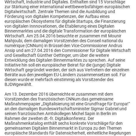
Wirtschaft, Industrie und Digitales. Enthalten sind 15 Vorschläge
zur Stärkung einer international wettbewerbsfähigen europäischen
Digitalwirtschaft. Zentrale Themen sind die Ausbildung und
Förderung von digitalen Kompetenzen, der Aufbau eines
europäischen Ökosystems für digitale Startups, die Finanzierung
von digitalen Innnovationen, die Etablierung eines Digitalen
Binnenmarktes und die digitale Transformation der europäischen
Wirtschaft. Am 25.04.2016 besuchte er zusammen mit Mounir
Mahjoubi, dem damaligen Vorsitzenden des Conseil national du
numérique (CNNum) in Brüssel den Vice-Commissioner Andrus
Ansip und am 27.04.2016 den Commissioner für Digitale Wirtschaft
und Gesellschaft Günther Oettinger, um über die weitere
Entwicklung des Digitalen Binnenmarktes zu sprechen. Auf seine
Initiative hin soll ein europäischer Beirat für die (junge) Digitale
Wirtschaft gegründet werden, der sich aus Vertretern der einzelnen
Beiräte aus den jeweiligen EU-Ländern zusammensetzen soll. Für
diesen wurde er mehrfach einstimmig als Vorsitzender des
BJDWgewählt.
Am 13. Dezember 2016 überreichte er zusammen mit dem
Vorsitzenden des französischen CNNum das gemeinsame
Maßnahmenpapier „Digitalisierung ist eine Grundfrage für Europa!“
an den damaligen Bundeswirtschaftsminister Sigmar Gabriel und
seinen französischen Amtskollegen Michel Sapin in Berlin im
Rahmen der zweiten dt.-fr. Digitalkonferenz. Der
Maßnahmenkatalog enthält sechs konkrete Vorschläge für den
gemeinsamen Digitalen Binnenmarkt in Europa zu den Themen
europäische Standards für Datensicherheit, einheitliche Regelungen