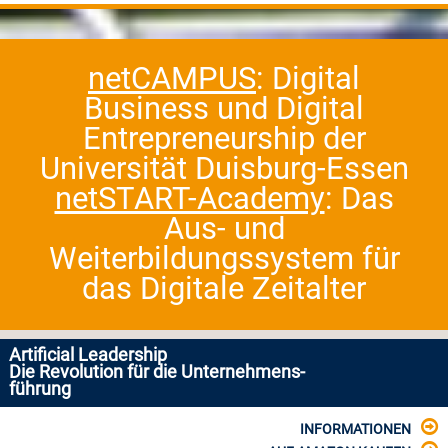
netCAMPUS
: Digital
Business und Digital
Entrepreneurship der
Universität Duisburg-Essen
netSTART-Academy
: Das
Aus- und
Weiterbildungssystem für
das Digitale Zeitalter
Artificial Leadership
Die Revolution für die Unternehmens-
führung
INFORMATIONEN