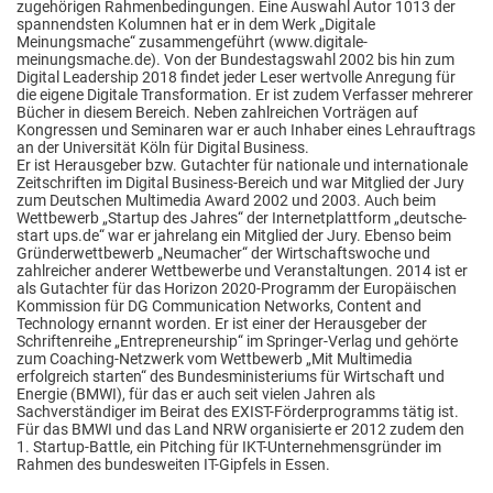
zugehörigen Rahmenbedingungen. Eine Auswahl Autor 1013 der
spannendsten Kolumnen hat er in dem Werk „Digitale
Meinungsmache“ zusammengeführt (www.digitale-
meinungsmache.de). Von der Bundestagswahl 2002 bis hin zum
Digital Leadership 2018 findet jeder Leser wertvolle Anregung für
die eigene Digitale Transformation. Er ist zudem Verfasser mehrerer
Bücher in diesem Bereich. Neben zahlreichen Vorträgen auf
Kongressen und Seminaren war er auch Inhaber eines Lehrauftrags
an der Universität Köln für Digital Business.
Er ist Herausgeber bzw. Gutachter für nationale und internationale
Zeitschriften im Digital Business-Bereich und war Mitglied der Jury
zum Deutschen Multimedia Award 2002 und 2003. Auch beim
Wettbewerb „Startup des Jahres“ der Internetplattform „deutsche-
start ups.de“ war er jahrelang ein Mitglied der Jury. Ebenso beim
Gründerwettbewerb „Neumacher“ der Wirtschaftswoche und
zahlreicher anderer Wettbewerbe und Veranstaltungen. 2014 ist er
als Gutachter für das Horizon 2020-Programm der Europäischen
Kommission für DG Communication Networks, Content and
Technology ernannt worden. Er ist einer der Herausgeber der
Schriftenreihe „Entrepreneurship“ im Springer-Verlag und gehörte
zum Coaching-Netzwerk vom Wettbewerb „Mit Multimedia
erfolgreich starten“ des Bundesministeriums für Wirtschaft und
Energie (BMWI), für das er auch seit vielen Jahren als
Sachverständiger im Beirat des EXIST-Förderprogramms tätig ist.
Für das BMWI und das Land NRW organisierte er 2012 zudem den
1. Startup-Battle, ein Pitching für IKT-Unternehmensgründer im
Rahmen des bundesweiten IT-Gipfels in Essen.