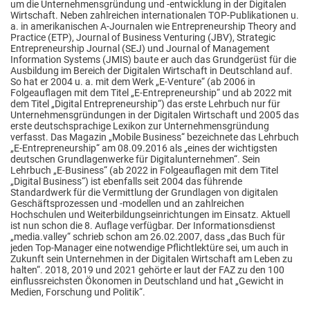
um die Unternehmensgründung und -entwicklung in der Digitalen
Wirtschaft. Neben zahlreichen internationalen TOP-Publikationen u.
a. in amerikanischen A-Journalen wie Entrepreneurship Theory and
Practice (ETP), Journal of Business Venturing (JBV), Strategic
Entrepreneurship Journal (SEJ) und Journal of Management
Information Systems (JMIS) baute er auch das Grundgerüst für die
Ausbildung im Bereich der Digitalen Wirtschaft in Deutschland auf.
So hat er 2004 u. a. mit dem Werk „E-Venture“ (ab 2006 in
Folgeauflagen mit dem Titel „E-Entrepreneurship“ und ab 2022 mit
dem Titel „Digital Entrepreneurship“) das erste Lehrbuch nur für
Unternehmensgründungen in der Digitalen Wirtschaft und 2005 das
erste deutschsprachige Lexikon zur Unternehmensgründung
verfasst. Das Magazin „Mobile Business“ bezeichnete das Lehrbuch
„E-Entrepreneurship“ am 08.09.2016 als „eines der wichtigsten
deutschen Grundlagenwerke für Digitalunternehmen“. Sein
Lehrbuch „E-Business“ (ab 2022 in Folgeauflagen mit dem Titel
„Digital Business“) ist ebenfalls seit 2004 das führende
Standardwerk für die Vermittlung der Grundlagen von digitalen
Geschäftsprozessen und -modellen und an zahlreichen
Hochschulen und Weiterbildungseinrichtungen im Einsatz. Aktuell
ist nun schon die 8. Auflage verfügbar. Der Informationsdienst
„media.valley“ schrieb schon am 26.02.2007, dass „das Buch für
jeden Top-Manager eine notwendige Pflichtlektüre sei, um auch in
Zukunft sein Unternehmen in der Digitalen Wirtschaft am Leben zu
halten“. 2018, 2019 und 2021 gehörte er laut der FAZ zu den 100
einflussreichsten Ökonomen in Deutschland und hat „Gewicht in
Medien, Forschung und Politik“.