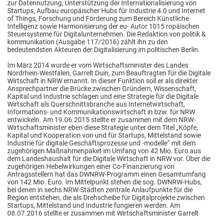
zur Datennutzung, Unterstützung der Internationalisierung von
Startups, Aufbau europäischer Hubs für Industrie 4.0 und Internet
of Things, Forschung und Förderung zum Bereich Künstliche
Intelligenz sowie Harmonisierung der eu- Autor 1015 ropäischen
Steuersysteme für Digitalunternehmen. Die Redaktion von politik &
kommunikation (Ausgabe 117/2016) zählt ihn zu den
bedeutendsten Akteuren der Digitalisierung im politischen Berlin.
Im März 2014 wurde er vom Wirtschaftsminister des Landes
Nordrhein‐Westfalen, Garrelt Duin, zum Beauftragten für die Digitale
Wirtschaft in NRW ernannt. In dieser Funktion soll er als direkter
Ansprechpartner die Brücke zwischen Gründern, Wissenschaft,
Kapital und Industrie schlagen und eine Strategie für die Digitale
Wirtschaft als Querschnittsbranche aus Internetwirtschaft,
Informations‐ und Kommunikationswirtschaft in bzw. für NRW
entwickeln. Am 19.06.2015 stellte er zusammen mit dem NRW-
Wirtschaftsminister eben diese Strategie unter dem Titel „Köpfe,
Kapital und Kooperation von und für Startups, Mittelstand sowie
Industrie für digitale Geschäftsprozesse und -modelle“ mit dem
zugehörigen Maßnahmenpaket im Umfang von 42 Mio. Euro aus
dem Landeshaushalt für die Digitale Wirtschaft in NRW vor. Über die
zugehörigen Hebelwirkungen einer Co-Finanzierung von
Antragsstellern hat das DWNRW-Programm einen Gesamtumfang
von 142 Mio. Euro. Im Mittelpunkt stehen die sog. DWNRW-Hubs,
bei denen in sechs NRW-Städten zentrale Anlaufpunkte für die
Region entstehen, die als Drehscheibe für Digitalprojekte zwischen
Startups, Mittelstand und Industrie fungieren werden. Am
08.07.2016 stellte er zusammen mit Wirtschaftsminister Garrelt