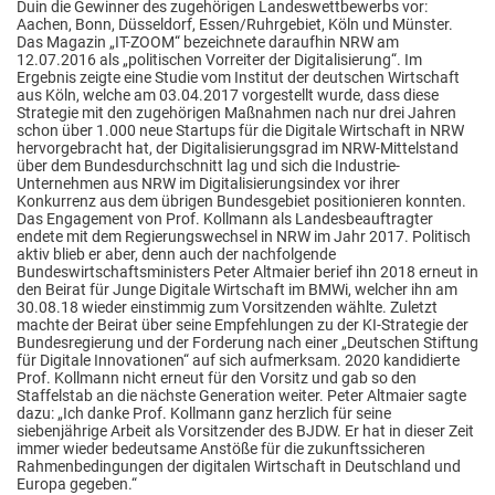
Duin die Gewinner des zugehörigen Landeswettbewerbs vor:
Aachen, Bonn, Düsseldorf, Essen/Ruhrgebiet, Köln und Münster.
Das Magazin „IT-ZOOM“ bezeichnete daraufhin NRW am
12.07.2016 als „politischen Vorreiter der Digitalisierung“. Im
Ergebnis zeigte eine Studie vom Institut der deutschen Wirtschaft
aus Köln, welche am 03.04.2017 vorgestellt wurde, dass diese
Strategie mit den zugehörigen Maßnahmen nach nur drei Jahren
schon über 1.000 neue Startups für die Digitale Wirtschaft in NRW
hervorgebracht hat, der Digitalisierungsgrad im NRW-Mittelstand
über dem Bundesdurchschnitt lag und sich die Industrie-
Unternehmen aus NRW im Digitalisierungsindex vor ihrer
Konkurrenz aus dem übrigen Bundesgebiet positionieren konnten.
Das Engagement von Prof. Kollmann als Landesbeauftragter
endete mit dem Regierungswechsel in NRW im Jahr 2017. Politisch
aktiv blieb er aber, denn auch der nachfolgende
Bundeswirtschaftsministers Peter Altmaier berief ihn 2018 erneut in
den Beirat für Junge Digitale Wirtschaft im BMWi, welcher ihn am
30.08.18 wieder einstimmig zum Vorsitzenden wählte. Zuletzt
machte der Beirat über seine Empfehlungen zu der KI-Strategie der
Bundesregierung und der Forderung nach einer „Deutschen Stiftung
für Digitale Innovationen“ auf sich aufmerksam. 2020 kandidierte
Prof. Kollmann nicht erneut für den Vorsitz und gab so den
Staffelstab an die nächste Generation weiter. Peter Altmaier sagte
dazu: „Ich danke Prof. Kollmann ganz herzlich für seine
siebenjährige Arbeit als Vorsitzender des BJDW. Er hat in dieser Zeit
immer wieder bedeutsame Anstöße für die zukunftssicheren
Rahmenbedingungen der digitalen Wirtschaft in Deutschland und
Europa gegeben.“