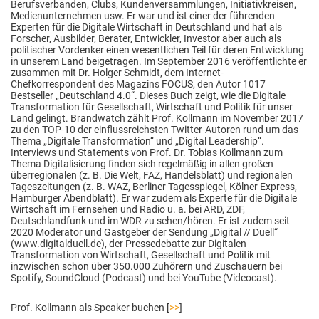
Berufsverbänden, Clubs, Kundenversammlungen, Initiativkreisen,
Medienunternehmen usw. Er war und ist einer der führenden
Experten für die Digitale Wirtschaft in Deutschland und hat als
Forscher, Ausbilder, Berater, Entwickler, Investor aber auch als
politischer Vordenker einen wesentlichen Teil für deren Entwicklung
in unserem Land beigetragen. Im September 2016 veröffentlichte er
zusammen mit Dr. Holger Schmidt, dem Internet-
Chefkorrespondent des Magazins FOCUS, den Autor 1017
Bestseller „Deutschland 4.0“. Dieses Buch zeigt, wie die Digitale
Transformation für Gesellschaft, Wirtschaft und Politik für unser
Land gelingt. Brandwatch zählt Prof. Kollmann im November 2017
zu den TOP-10 der einflussreichsten Twitter-Autoren rund um das
Thema „Digitale Transformation“ und „Digital Leadership“.
Interviews und Statements von Prof. Dr. Tobias Kollmann zum
Thema Digitalisierung finden sich regelmäßig in allen großen
überregionalen (z. B. Die Welt, FAZ, Handelsblatt) und regionalen
Tageszeitungen (z. B. WAZ, Berliner Tagesspiegel, Kölner Express,
Hamburger Abendblatt). Er war zudem als Experte für die Digitale
Wirtschaft im Fernsehen und Radio u. a. bei ARD, ZDF,
Deutschlandfunk und im WDR zu sehen/hören. Er ist zudem seit
2020 Moderator und Gastgeber der Sendung „Digital // Duell“
(www.digitalduell.de), der Pressedebatte zur Digitalen
Transformation von Wirtschaft, Gesellschaft und Politik mit
inzwischen schon über 350.000 Zuhörern und Zuschauern bei
Spotify, SoundCloud (Podcast) und bei YouTube (Videocast).
Prof. Kollmann als Speaker buchen [
>>
]