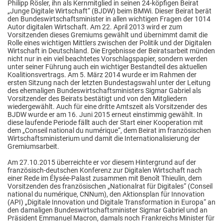
Philipp Rösler, ihn als Kernmitglied in seinen 24-köpfigen Beirat
„Junge Digitale Wirtschaft“ (BJDW) beim BMWi. Dieser Beirat berät
den Bundeswirtschaftsminister in allen wichtigen Fragen der 1014
Autor digitalen Wirtschaft. Am 22. April 2013 wird er zum
Vorsitzenden dieses Gremiums gewählt und übernimmt damit die
Rolle eines wichtigen Mittlers zwischen der Politik und der Digitalen
Wirtschaft in Deutschland. Die Ergebnisse der Beiratsarbeit münden
nicht nur in ein viel beachtetes Vorschlagspapier, sondern werden
unter seiner Führung auch ein wichtiger Bestandteil des aktuellen
Koalitionsvertrags. Am 5. März 2014 wurde er im Rahmen der
ersten Sitzung nach der letzten Bundestagswahl unter der Leitung
des ehemaligen Bundeswirtschaftsministers Sigmar Gabriel als
Vorsitzender des Beirats bestätigt und von den Mitgliedern
wiedergewählt. Auch für eine dritte Amtszeit als Vorsitzender des
BJDW wurde er am 16. Juni 2015 erneut einstimmig gewählt. In
diese laufende Periode fällt auch der Start einer Kooperation mit
dem „Conseil national du numérique“, dem Beirat im französischen
Wirtschaftsministerium und damit die Internationalisierung der
Gremiumsarbeit.
Am 27.10.2015 überreichte er vor diesem Hintergrund auf der
französisch-deutschen Konferenz zur Digitalen Wirtschaft nach
einer Rede im Élysée-Palast zusammen mit Benoît Thieulin, dem
Vorsitzenden des französischen „Nationalrat für Digitales“ (Conseil
national du numérique, CNNum), den Aktionsplan für Innovation
(API) „Digitale Innovation und Digitale Transformation in Europa“ an
den damaligen Bundeswirtschaftsminister Sigmar Gabriel und an
Präsident Emmanuel Macron, damals noch Frankreichs Minister für