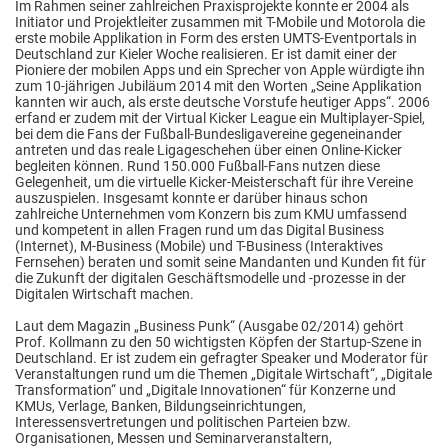
Im Rahmen seiner zahlreichen Praxisprojekte konnte er 2004 als
Initiator und Projektleiter zusammen mit T-Mobile und Motorola die
erste mobile Applikation in Form des ersten UMTS-Eventportals in
Deutschland zur Kieler Woche realisieren. Er ist damit einer der
Pioniere der mobilen Apps und ein Sprecher von Apple würdigte ihn
zum 10-jährigen Jubiläum 2014 mit den Worten „Seine Applikation
kannten wir auch, als erste deutsche Vorstufe heutiger Apps“. 2006
erfand er zudem mit der Virtual Kicker League ein Multiplayer-Spiel,
bei dem die Fans der Fußball-Bundesligavereine gegeneinander
antreten und das reale Ligageschehen über einen Online-Kicker
begleiten können. Rund 150.000 Fußball-Fans nutzen diese
Gelegenheit, um die virtuelle Kicker-Meisterschaft für ihre Vereine
auszuspielen. Insgesamt konnte er darüber hinaus schon
zahlreiche Unternehmen vom Konzern bis zum KMU umfassend
und kompetent in allen Fragen rund um das Digital Business
(Internet), M-Business (Mobile) und T-Business (Interaktives
Fernsehen) beraten und somit seine Mandanten und Kunden fit für
die Zukunft der digitalen Geschäftsmodelle und -prozesse in der
Digitalen Wirtschaft machen.
Laut dem Magazin „Business Punk“ (Ausgabe 02/2014) gehört
Prof. Kollmann zu den 50 wichtigsten Köpfen der Startup-Szene in
Deutschland. Er ist zudem ein gefragter Speaker und Moderator für
Veranstaltungen rund um die Themen „Digitale Wirtschaft“, „Digitale
Transformation“ und „Digitale Innovationen“ für Konzerne und
KMUs, Verlage, Banken, Bildungseinrichtungen,
Interessensvertretungen und politischen Parteien bzw.
Organisationen, Messen und Seminarveranstaltern,