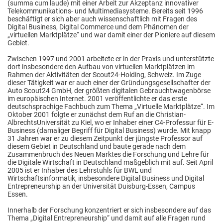
(summa cum laude) mit einer Arbeit zur Akzeptanz innovativer
Telekommunikations- und Multimediasysteme. Bereits seit 1996
beschäftigt er sich aber auch wissenschaftlich mit Fragen des
Digital Business, Digital Commerce und dem Phänomen der
„virtuellen Marktplätze“ und war damit einer der Pioniere auf diesem
Gebiet.
Zwischen 1997 und 2001 arbeitete er in der Praxis und unterstützte
dort insbesondere den Aufbau von virtuellen Marktplätzen im
Rahmen der Aktivitäten der Scout24-Holding, Schweiz. Im Zuge
dieser Tätigkeit war er auch einer der Gründungsgesellschafter der
Auto Scout24 GmbH, der größten digitalen Gebrauchtwagenbörse
im europäischen Internet. 2001 veröffentlichte er das erste
deutschsprachige Fachbuch zum Thema „Virtuelle Marktplätze“. Im
Oktober 2001 folgte er zunächst dem Ruf an die Christian-
AlbrechtsUniversität zu Kiel, wo er Inhaber einer C4-Professur für E-
Business (damaliger Begriff für Digital Business) wurde. Mit knapp
31 Jahren war er zu diesem Zeitpunkt der jüngste Professor auf
diesem Gebiet in Deutschland und baute gerade nach dem
Zusammenbruch des Neuen Marktes die Forschung und Lehre für
die Digitale Wirtschaft in Deutschland maßgeblich mit auf. Seit April
2005 ist er Inhaber des Lehrstuhls für BWL und
Wirtschaftsinformatik, insbesondere Digital Business und Digital
Entrepreneurship an der Universität Duisburg-Essen, Campus
Essen.
Innerhalb der Forschung konzentriert er sich insbesondere auf das
Thema „Digital Entrepreneurship“ und damit auf alle Fragen rund