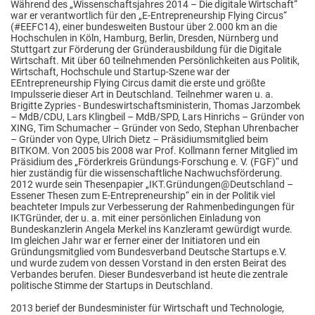
Während des „Wissenschaftsjahres 2014 – Die digitale Wirtschaft“
war er verantwortlich für den „E-Entrepreneurship Flying Circus“
(#EEFC14), einer bundesweiten Bustour über 2.000 km an die
Hochschulen in Köln, Hamburg, Berlin, Dresden, Nürnberg und
Stuttgart zur Förderung der Gründerausbildung für die Digitale
Wirtschaft. Mit über 60 teilnehmenden Persönlichkeiten aus Politik,
Wirtschaft, Hochschule und Startup-Szene war der
EEntrepreneurship Flying Circus damit die erste und größte
Impulsserie dieser Art in Deutschland. Teilnehmer waren u. a.
Brigitte Zypries - Bundeswirtschaftsministerin, Thomas Jarzombek
– MdB/CDU, Lars Klingbeil – MdB/SPD, Lars Hinrichs – Gründer von
XING, Tim Schumacher – Gründer von Sedo, Stephan Uhrenbacher
– Gründer von Qype, Ulrich Dietz – Präsidiumsmitglied beim
BITKOM. Von 2005 bis 2008 war Prof. Kollmann ferner Mitglied im
Präsidium des „Förderkreis Gründungs-Forschung e. V. (FGF)“ und
hier zuständig für die wissenschaftliche Nachwuchsförderung.
2012 wurde sein Thesenpapier „IKT.Gründungen@Deutschland –
Essener Thesen zum E-Entrepreneurship“ ein in der Politik viel
beachteter Impuls zur Verbesserung der Rahmenbedingungen für
IKTGründer, der u. a. mit einer persönlichen Einladung von
Bundeskanzlerin Angela Merkel ins Kanzleramt gewürdigt wurde.
Im gleichen Jahr war er ferner einer der Initiatoren und ein
Gründungsmitglied vom Bundesverband Deutsche Startups e.V.
und wurde zudem von dessen Vorstand in den ersten Beirat des
Verbandes berufen. Dieser Bundesverband ist heute die zentrale
politische Stimme der Startups in Deutschland.
2013 berief der Bundesminister für Wirtschaft und Technologie,