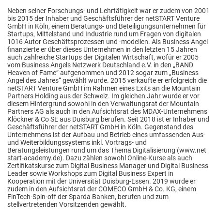
Neben seiner Forschungs- und Lehrtätigkeit war er zudem von 2001
bis 2015 der Inhaber und Geschäftsführer der netSTART Venture
GmbH in Köln, einem Beratungs- und Beteiligungsunternehmen für
Startups, Mittelstand und Industrie rund um Fragen von digitalen
1016 Autor Geschäftsprozessen und -modellen. Als Business Angel
finanzierte er über dieses Unternehmen in den letzten 15 Jahren
auch zahlreiche Startups der Digitalen Wirtschaft, wofür er 2005
vom Business Angels Netzwerk Deutschland e.V. in den „BAND
Heaven of Fame” aufgenommen und 2012 sogar zum „Business
Angel des Jahres“ gewählt wurde. 2015 verkaufte er erfolgreich die
netSTART Venture GmbH im Rahmen eines Exits an die Mountain
Partners Holding aus der Schweiz. Im gleichen Jahr wurde er vor
diesem Hintergrund sowohl in den Verwaltungsrat der Mountain
Partners AG als auch in den Aufsichtsrat des MDAX-Unternehmens
Klöckner & Co SE aus Duisburg berufen. Seit 2018 ist er Inhaber und
Geschäftsführer der netSTART GmbH in Köln. Gegenstand des
Unternehmens ist der Aufbau und Betrieb eines umfassenden Aus-
und Weiterbildungssystems inkl. Vortrags- und
Beratungsleistungen rund um das Thema Digitalisierung (www.net
start-academy.de). Dazu zählen sowohl Online-Kurse als auch
Zertifikatskurse zum Digital Business Manager und Digital Business
Leader sowie Workshops zum Digital Business Expert in
Kooperation mit der Universität Duisburg-Essen. 2019 wurde er
zudem in den Aufsichtsrat der COMECO GmbH & Co. KG, einem
FinTech-Spin-off der Sparda Banken, berufen und zum
stellvertretenden Vorsitzenden gewählt.