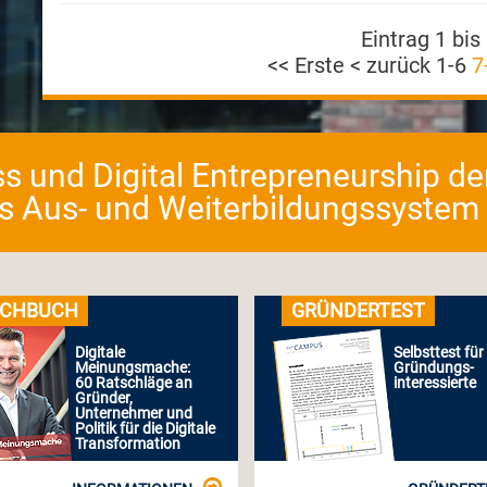
Eintrag 1 bis
<< Erste
< zurück
1-6
7
ess und Digital Entrepreneurship d
as Aus- und Weiterbildungssystem fü
CHBUCH
GRÜNDERTEST
Digitale
Selbsttest für
Meinungsmache:
Gründungs-
60 Ratschläge an
interessierte
Gründer,
Unternehmer und
Politik für die Digitale
Transformation