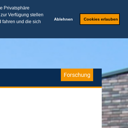
TRANSFERPARTNER
re Privatsphäre
 zur Verfügung stellen
ker
Weiterbildung
Ablehnen
Cookies erlauben
 fahren und die sich
Forschung