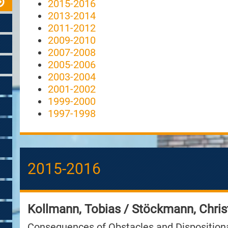
2015-2016
2013-2014
2011-2012
2009-2010
2007-2008
2005-2006
2003-2004
2001-2002
1999-2000
1997-1998
2015-2016
Kollmann, Tobias / Stöckmann, Chris
Consequences of Obstacles and Dispositional