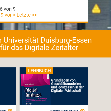
 6 von 9
-9
vor >
Letzte >>
er Universität Duisburg-Essen
r das Digitale Zeitalter
LEHRBUCH
Grundlagen von
Geschäftsmodellen
und -prozessen in der
Digitalen Wirtschaft