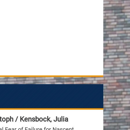
toph / Kensbock, Julia
 Fear of Failure for Nascent