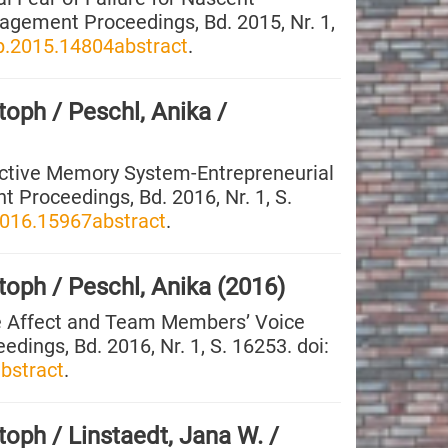
nagement Proceedings, Bd. 2015, Nr. 1,
p.2015.14804abstract
.
oph / Peschl, Anika /
tive Memory System-Entrepreneurial
 Proceedings, Bd. 2016, Nr. 1, S.
2016.15967abstract
.
toph / Peschl, Anika (2016)
e Affect and Team Members’ Voice
ings, Bd. 2016, Nr. 1, S. 16253. doi:
bstract
.
oph / Linstaedt, Jana W. /