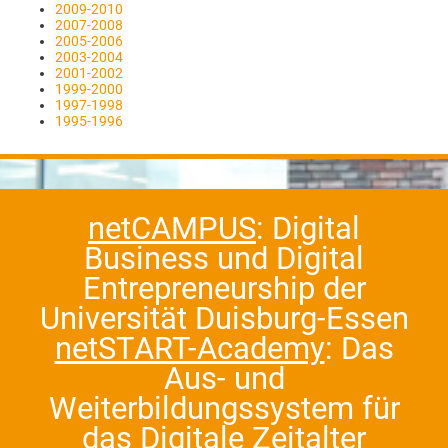
2009-2010
2007-2008
2005-2006
2003-2004
2001-2002
1999-2000
1997-1998
1995-1996
netCAMPUS
: Digital
Business und Digital
Entrepreneurship der
Universität Duisburg-Essen
netSTART-Academy
: Das
Aus- und
Weiterbildungssystem für
das Digitale Zeitalter