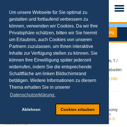
Togg
navi
Um unsere Webseite für Sie optimal zu
gestalten und fortlaufend verbessern zu
können, verwenden wir Cookies. Da wir Ihre
Forschung
Privatsphäre schätzen, bitten wir Sie hiermit
2017-2018
um Erlaubnis, auch Cookies von unseren
Partnern zuzulassen, um Ihnen interaktive
Kollmann, Tobias (2018)
Inhalte zur Verfügung stellen zu können. Sie
können Ihre Einwilligung später jederzeit
Die Digitale Transformation in der Küche. In: Ghadiri, A./ Vilgis, T./
Bosbach, T. (Hrsg): Wissen schmeckt - Die Magie der
widerrufen, indem Sie die entsprechende
Wissenschaften beim Kochen erklärt – mit 16 Rezepten, Wiesbaden:
Schaltfläche am linken Bildschirmrand
Springer, S.147-167. doi:
https://link.springer.com/chapter/10.1007%2F978-3-658-21390-
betätigen. Weitere Informationen zu diesem
9_8
.
Thema erhalten Sie in unserer
Datenschutzerklärung.
Kollmann, Tobias (2018)
Ablehnen
Cookies erlauben
E-Entrepreneurship: Unternehmensgründung in der Net Economy.
In: Faltin, G. (Hrsg.), Handbuch Entrepreneurship, Wiesbaden:
Springer Gabler, S. 181-199, doi:
https://doi.org/10.1007/978-3-
658-04994-2
.