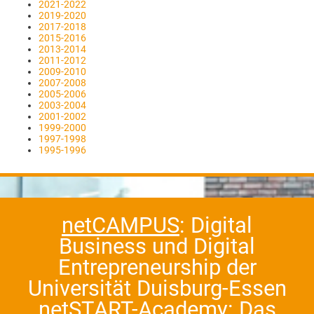
2021-2022
2019-2020
2017-2018
2015-2016
2013-2014
2011-2012
2009-2010
2007-2008
2005-2006
2003-2004
2001-2002
1999-2000
1997-1998
1995-1996
netCAMPUS
: Digital
Business und Digital
Entrepreneurship der
Universität Duisburg-Essen
netSTART-Academy
: Das