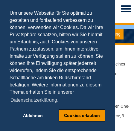
Togg
navi
Um unsere Webseite für Sie optimal zu
gestalten und fortlaufend verbessern zu
können, verwenden wir Cookies. Da wir Ihre
Forschung
Privatsphäre schätzen, bitten wir Sie hiermit
1999-2000
um Erlaubnis, auch Cookies von unseren
Partnern zuzulassen, um Ihnen interaktive
Kollmann, Tobias (2000)
Inhalte zur Verfügung stellen zu können. Sie
können Ihre Einwilligung später jederzeit
Akzeptanzprobleme neuer Technologien - die Notwendigkeit eines
dynamischen Untersuchungsansatzes, in: Bliemel,
widerrufen, indem Sie die entsprechende
Friedhelm/Fassott, Georg/Theobald, Axel (Hrsg.): Handbuch
Schaltfläche am linken Bildschirmrand
Electronic Commerce, 3. Auflage, Wiesbaden 2000, S. 27-45.
betätigen. Weitere Informationen zu diesem
Thema erhalten Sie in unserer
Kollmann, Tobias (2000)
Datenschutzerklärung.
Elektronische Marktplätze - die Notwendigkeit eines bilateralen One-
to-One Marketingansatzes, in: Bliemel, Friedhelm/Fassott,
Ablehnen
Cookies erlauben
Georg/Theobald, Axel (Hrsg.): Handbuch Electronic Commerce, 3.
Auflage, Wiesbaden 2000, S. 123-144.