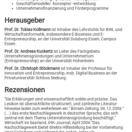
Geschäftsmodelle/ -konzepte/ -entwicklung
Unternehmensfinanzierung und Förderprogramme
Herausgeber
Prof. Dr. Tobias Kollmann
ist Inhaber des Lehrstuhls für BWL und
Wirtschaftsinformatik, insbesondere E-Business und E-
Entrepreneurship, an der Universität Duisburg-Essen, Campus
Essen.
Prof. Dr. Andreas Kuckertz
ist Leiter des Fachgebiets
Unternehmensgründungen und Unternehmertum
(Entrepreneurship) an der Universität Hohenheim.
Prof. Dr. Christoph Stöckmann
ist Inhaber der Professur für
Innovation und Entrepreneurship, insb. Digital Business an der
Privatuniversität Schloss Seeburg.
Rezensionen
"Die Erklärungen sind wissenschaftlich solide und präzise. Das
Lexikon ist übersichtliche strukturiert, und zahlreiche Literatur-
hinweise laden zum weiterlesen ein." Börsen-Zeitung, 06.12.2006 "
(...) das erste Nachschlagewerk in deutscher Sprache, das sich
zentral mit dem Thema Unternehmensgründung beschäftigt."
Wirtschaft im Saarland, IHK-Journal, April 2006 "Das
Nachschlagewerk bietet direkte Hilfestellung bei der Vorbereitung
einer Gründung und während der ersten Jahre als