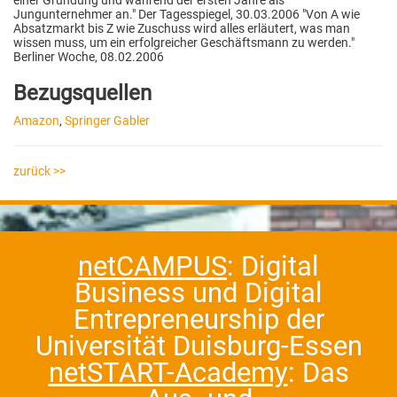
Jungunternehmer an." Der Tagesspiegel, 30.03.2006 "Von A wie
Absatzmarkt bis Z wie Zuschuss wird alles erläutert, was man
wissen muss, um ein erfolgreicher Geschäftsmann zu werden."
Berliner Woche, 08.02.2006
Bezugsquellen
Amazon
,
Springer Gabler
zurück >>
netCAMPUS
: Digital
Business und Digital
Entrepreneurship der
Universität Duisburg-Essen
netSTART-Academy
: Das