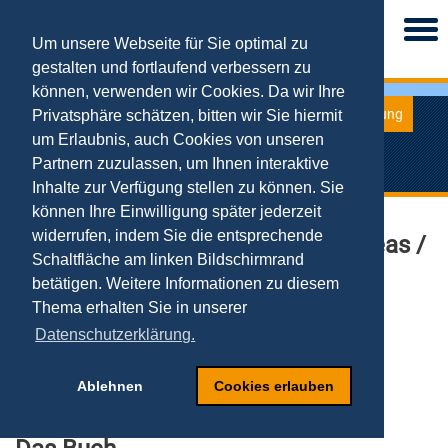
Togg
navi
Um unsere Webseite für Sie optimal zu
gestalten und fortlaufend verbessern zu
können, verwenden wir Cookies. Da wir Ihre
Forschung
Privatsphäre schätzen, bitten wir Sie hiermit
Gabler-Kompakt-Lexikon
um Erlaubnis, auch Cookies von unseren
Unternehmensgründung
Partnern zuzulassen, um Ihnen interaktive
Inhalte zur Verfügung stellen zu können. Sie
können Ihre Einwilligung später jederzeit
widerrufen, indem Sie die entsprechende
Tobias Kollmann / Kuckertz, Andreas /
Schaltfläche am linken Bildschirmrand
Stöckmann, Christoph
(Hrsg.)
betätigen. Weitere Informationen zu diesem
Gabler-Kompakt-Lexikon Unternehmensgründung:
Thema erhalten Sie in unserer
2.000 Begriffe nachschlagen, verstehen, anwenden
3., überarbeitete und erweiterte Auflage
Datenschutzerklärung.
ISBN: 978-3-658-30901-5 (eBook)
ISBN: 978-3-658-30900-8 (Softcover)
Gabler, Wiesbaden 2021.
Ablehnen
Cookies erlauben