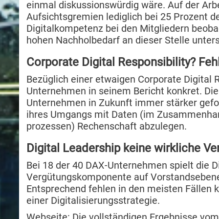
einmal diskussionswürdig wäre. Auf der Arb
Aufsichtsgremien lediglich bei 25 Prozent 
Digitalkompetenz bei den Mitgliedern beob
hohen Nachholbedarf an dieser Stelle unters
Corporate Digital Responsibility? Feh
Bezüglich einer etwaigen Corporate Digital R
Unternehmen in seinem Bericht konkret. Dies 
Unternehmen in Zukunft immer stärker gefor
ihres Umgangs mit Daten (im Zu­sam­menhan
prozessen) Rechenschaft abzu­le­gen.
Digital Leadership keine wirkliche 
Bei 18 der 40 DAX-Unternehmen spielt die Digi
Vergütungskomponente auf Vorstandsebene,
Entsprechend fehlen in den meisten Fällen k
einer Digitalisierungsstrategie.
Webseite: Die vollständigen Ergebnisse vom