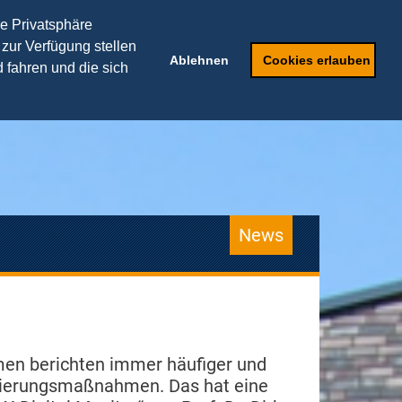
TRANSFERPARTNER
re Privatsphäre
 zur Verfügung stellen
ker
Weiterbildung
Ablehnen
Cookies erlauben
 fahren und die sich
News
men berichten immer häufiger und
isierungsmaßnahmen. Das hat eine