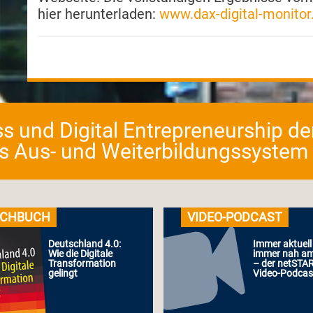
hier herunterladen:
www.dax-digital-monitor
ess und Digital Entrepreneurship d
as Aus- und Weiterbildungssystem fü
CHBUCH
VIDEO-PODCAST
Deutschland 4.0:
Immer aktuell
Wie die Digitale
immer nah a
Transformation
– der netSTA
gelingt
Video-Podcas