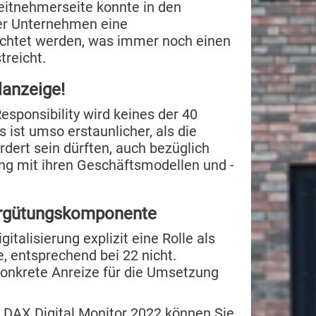
eitnehmerseite konnte in den
der Unternehmen eine
achtet werden, was immer noch einen
treicht.
lanzeige!
esponsibility wird keines der 40
ist umso erstaun­licher, als die
dert sein dürften, auch bezüglich
g mit ihren Geschäftsmodellen und -
Vergütungskomponente
talisierung explizit eine Rolle als
 entsprechend bei 22 nicht.
onkrete An­reize für die Umsetzung
 DAX Digital Monitor 2022 können Sie