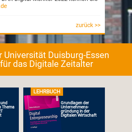
.de
zurück >>
er Universität Duisburg-Essen
r das Digitale Zeitalter
LEHRBUCH
 und
Grundlagen der
m Thema
Unternehmens-
RT
gründung in der
t
Digitalen Wirtschaft