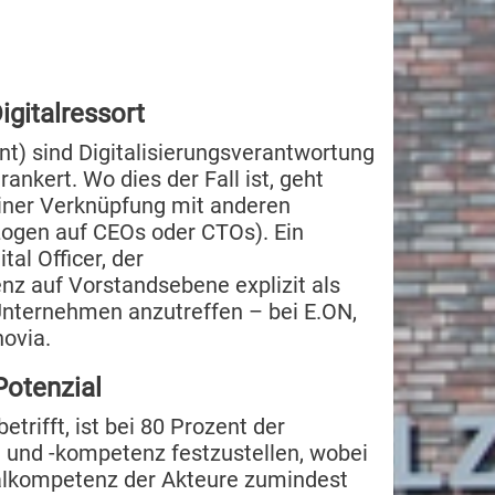
gitalressort
t) sind Digitalisierungs­verantwortung
nkert. Wo dies der Fall ist, geht
 einer Verknüpfung mit anderen
zogen auf CEOs oder CTOs). Ein
tal Officer, der
nz auf Vorstandsebene explizit als
f Unternehmen anzutreffen – bei E.ON,
novia.
Potenzial
trifft, ist bei 80 Prozent der
 und -kompetenz festzustellen, wobei
al­kom­petenz der Akteure zumindest