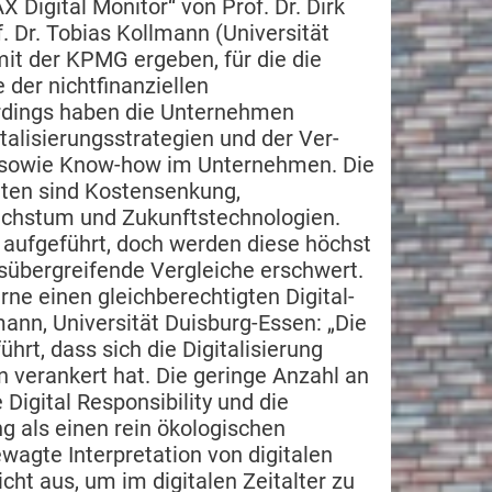
Digital Monitor“ von Prof. Dr. Dirk
 Dr. Tobias Kollmann (Universität
it der KPMG ergeben, für die die
 der nichtfinanziellen
erdings haben die Unternehmen
italisierungsstrategien und der Ver­
sowie Know-how im Un­ter­nehmen. Die
ten sind Kosten­senkung,
Wachstum und Zukunftstechnologien.
 aufgeführt, doch werden diese höchst
sübergreifende Vergleiche erschwert.
ne einen gleichberechtigten Digital­
mann, Universität Duisburg-Essen: „Die
rt, dass sich die Digita­li­sierung
 verankert hat. Die geringe Anzahl an
 Digital Responsibility und die
ng als einen rein ökologischen
wagte Interpretation von digitalen
cht aus, um im digitalen Zeitalter zu