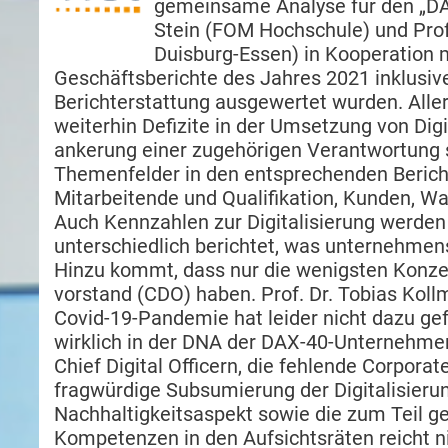
gemeinsame Analyse für den „DAX 
Stein (FOM Hochschule) und Prof.
Duisburg-Essen) in Kooperation m
Geschäfts­be­richte des Jahres 2021 inklusive
Berichterstattung ausgewertet wurden. All
weiterhin De­fizite in der Umsetzung von Dig
ankerung einer zugehörigen Verantwortung 
Themenfelder in den entsprechenden Berich
Mitarbeitende und Qualifikation, Kunden, 
Auch Kennzahlen zur Digitalisierung werden
unterschiedlich berichtet, was unternehmen
Hinzu kommt, dass nur die wenigsten Konzer
vorstand (CDO) haben. Prof. Dr. Tobias Koll
Covid-19-Pandemie hat leider nicht dazu gefüh
wirklich in der DNA der DAX-40-Unternehmen
Chief Digital Officern, die fehlende Corporate
fragwürdige Subsumierung der Digitali­sieru
Nachhaltigkeitsaspekt sowie die zum Teil ge
Kompetenzen in den Aufsichtsräten reicht ni