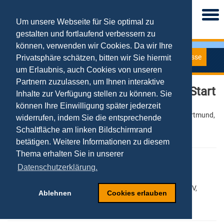
Togg
navi
Um unsere Webseite für Sie optimal zu
gestalten und fortlaufend verbessern zu
können, verwenden wir Cookies. Da wir Ihre
Presse
Privatsphäre schätzen, bitten wir Sie hiermit
Pressemitteilungen
um Erlaubnis, auch Cookies von unseren
Partnern zuzulassen, um Ihnen interaktive
Virtual Kicker League geht an den Start
Inhalte zur Verfügung stellen zu können. Sie
können Ihre Einwilligung später jederzeit
08.08.2006
Schlagworte: Online-Liga, FC Bayern München, Borussia Dortmund,
widerrufen, indem Sie die entsprechende
Portal, Kicker, virtuelle Bundesliga, Tobias Kollmann
Schaltfläche am linken Bildschirmrand
PDF
Word
betätigen. Weitere Informationen zu diesem
Thema erhalten Sie in unserer
Fußball-Fans kicken jetzt Online
Datenschutzerklärung.
04.05.2006
Schlagworte: Virtual Kicker, Hertha BSC Berlin, Hamburger SV,
Ablehnen
Cookies erlauben
Tobias Kollmann
PDF
Word