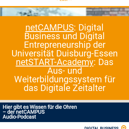
netCAMPUS
: Digital
Business und Digital
Entrepreneurship der
Universität Duisburg-Essen
netSTART-Academy
: Das
Aus- und
Weiterbildungssystem für
das Digitale Zeitalter
Hier gibt es Wissen für die Ohren
– der netCAMPUS
Audio-Podcast
DIGITAL BUSINESS