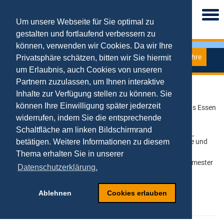
Togg
navi
Um unsere Webseite für Sie optimal zu
gestalten und fortlaufend verbessern zu
können, verwenden wir Cookies. Da wir Ihre
Lehre
Privatsphäre schätzen, bitten wir Sie hiermit
Digital Business Management
um Erlaubnis, auch Cookies von unseren
Partnern zuzulassen, um Ihnen interaktive
Inhalte zur Verfügung stellen zu können. Sie
Art des Angebots:
Modul
können Ihre Einwilligung später jederzeit
Veranstaltungsort:
Universität Duisburg-Essen, Campus Essen
widerrufen, indem Sie die entsprechende
Veranstaltungstermin:
Sommersemester
Schaltfläche am linken Bildschirmrand
Studienbereich:
Master Wirtschaftsinformatik, VWL,
Angewandte Informatik und Märkte und
betätigen. Weitere Informationen zu diesem
Unternehmen (jeweils Wahlpflicht)
Thema erhalten Sie in unserer
Veranstaltungstermine:
Diese Vorlesung wird im Sommersemester
Datenschutzerklärung.
2024 nicht angeboten
Veranstaltungsraum:
Digital (Moodle & Zoom)
Ablehnen
Cookies erlauben
Ansprechpartner:
N.N.