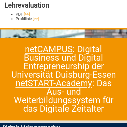
Lehrevaluation
PDF
[>>]
Profillinie
[>>]
netCAMPUS
: Digital
Business und Digital
Entrepreneurship der
Universität Duisburg-Essen
netSTART-Academy
: Das
Aus- und
Weiterbildungssystem für
das Digitale Zeitalter