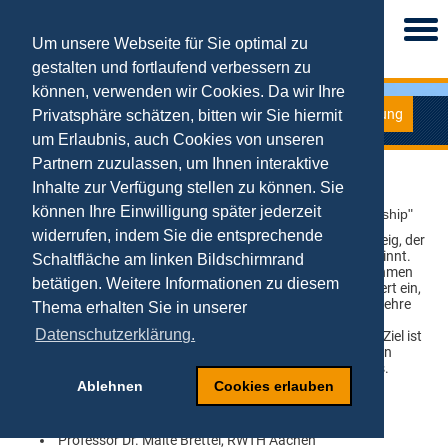
Togg
navi
Um unsere Webseite für Sie optimal zu
gestalten und fortlaufend verbessern zu
können, verwenden wir Cookies. Da wir Ihre
Forschung
Privatsphäre schätzen, bitten wir Sie hiermit
Edition Editor
um Erlaubnis, auch Cookies von unseren
Partnern zuzulassen, um Ihnen interaktive
Schriftenreihe "Entrepreneurship"
Inhalte zur Verfügung stellen zu können. Sie
können Ihre Einwilligung später jederzeit
Gabler-Verlag
: Gabler Edition Wissenschaft "Entrepreneurship"
widerrufen, indem Sie die entsprechende
"Entrepreneurship" ist ein noch relativ junger Forschungszweig, der
jedoch in Wissenschaft und Praxis stetig an Bedeutung gewinnt.
Schaltfläche am linken Bildschirmrand
Denn Unternehmensgründungen und deren Promotoren nehmen
betätigen. Weitere Informationen zu diesem
für die wirtschaftliche Entwicklung einen zentralen Stellenwert ein,
so dass es nur folgerichtig ist, dem auch in Forschung und Lehre
Thema erhalten Sie in unserer
Rechnung zu tragen. Die Schriftenreihe bietet ein Forum für
Datenschutzerklärung.
wissenschaftliche Beiträge zur Entrepreneurship-Thematik. Ziel ist
der Transfer von aktuellen Forschungsergebnissen und deren
Diskussion aus der Wissenschaft in die Unternehmenspraxis.
Ablehnen
Cookies erlauben
Herausgeber
Professor Dr. Malte Brettel, RWTH Aachen