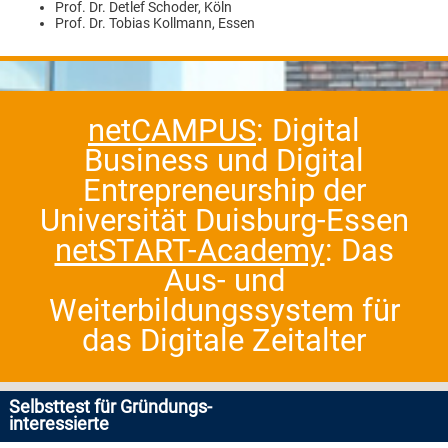
Prof. Dr. Detlef Schoder, Köln
Prof. Dr. Tobias Kollmann, Essen
netCAMPUS
: Digital
Business und Digital
Entrepreneurship der
Universität Duisburg-Essen
netSTART-Academy
: Das
Aus- und
Weiterbildungssystem für
das Digitale Zeitalter
Selbsttest für Gründungs-
interessierte