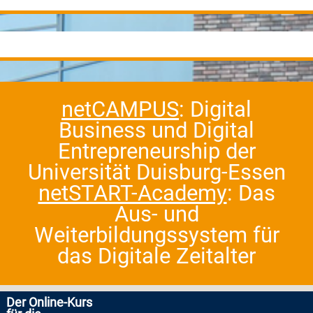
netCAMPUS
: Digital
Business und Digital
Entrepreneurship der
Universität Duisburg-Essen
netSTART-Academy
: Das
Aus- und
Weiterbildungssystem für
das Digitale Zeitalter
Der Online-Kurs