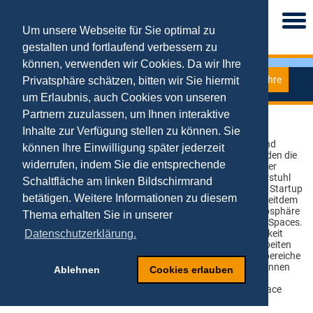
Togg
navi
Um unsere Webseite für Sie optimal zu
gestalten und fortlaufend verbessern zu
können, verwenden wir Cookies. Da wir Ihre
Lehre
Privatsphäre schätzen, bitten wir Sie hiermit
Digital Startup Space
um Erlaubnis, auch Cookies von unseren
Partnern zuzulassen, um Ihnen interaktive
Inhalte zur Verfügung stellen zu können. Sie
Seit vielen Jahren bietet der Lehrstuhl für Digital Business und
können Ihre Einwilligung später jederzeit
Digital Entrepreneurship gründungsinteressierten Studierenden die
widerrufen, indem Sie die entsprechende
Möglichkeit, im lehrstuhleigenen Digital Startup Space an Ihrer
Geschäftsidee zu arbeiten und die räumliche Nähe zum Lehrstuhl
Schaltfläche am linken Bildschirmrand
für die Betreuung zu nutzen. Im Jahr 2017 wurde der Digital Startup
betätigen. Weitere Informationen zu diesem
Space aufwendig renoviert und neu eingerichtet und bietet seitdem
seinen Nutzern eine ansprechende und kreative Arbeitsatmosphäre
Thema erhalten Sie in unserer
nach dem Vorbild erfolgreicher Inkubatoren und Coworking-Spaces.
Hier wird gründungsinteressierten Studierenden die Möglichkeit
Datenschutzerklärung.
gegeben, neue Ideen für digitale Geschäftsmodelle auszuarbeiten
und sich gegenseitig auszutauschen. Studierende der Fachbereiche
Wirtschaftswissenschaften und (Wirtschafts-)Informatik können
Ablehnen
Cookies erlauben
sich montags bis freitags im Sekretariat des Lehrstuhls den
Schlüssel gegen Pfand ausleihen und den Digital Startup Space
nutzen, um an ihrer Geschäftsidee zu arbeiten.