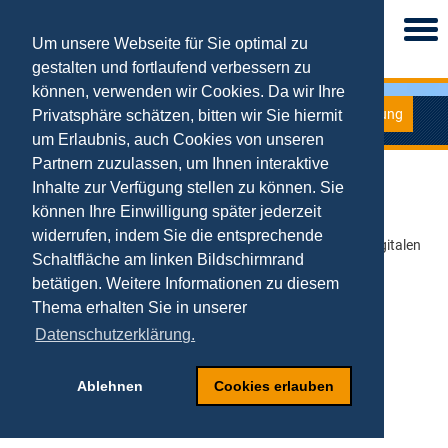
Togg
navi
Um unsere Webseite für Sie optimal zu
gestalten und fortlaufend verbessern zu
können, verwenden wir Cookies. Da wir Ihre
Forschung
Privatsphäre schätzen, bitten wir Sie hiermit
E-Business
um Erlaubnis, auch Cookies von unseren
Partnern zuzulassen, um Ihnen interaktive
Inhalte zur Verfügung stellen zu können. Sie
Tobias Kollmann
können Ihre Einwilligung später jederzeit
Digital Business kompakt
:
widerrufen, indem Sie die entsprechende
Grundlagen von Geschäftsmodellen und -prozesse in der Digitalen
Schaltfläche am linken Bildschirmrand
Wirtschaft mit über 70 Fallbeispielen
ISBN: 978-3658372576
betätigen. Weitere Informationen zu diesem
404 Seiten
Thema erhalten Sie in unserer
Taschenbuch 37,99 €
Springer Gabler-Verlag, Wiesbaden 2022.
Datenschutzerklärung.
Ablehnen
Cookies erlauben
Das Buch