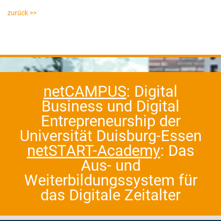
zurück >>
netCAMPUS
: Digital
Business und Digital
Entrepreneurship der
Universität Duisburg-Essen
netSTART-Academy
: Das
Aus- und
Weiterbildungssystem für
das Digitale Zeitalter