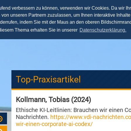
aufend verbessern zu können, verwenden wir Cookies. Da wir Ih
s von unseren Partnern zuzulassen, um Ihnen interaktive Inhalte
Lehre
Forschung
Praxis
Team
Spea
iderrufen, indem Sie mit der Maus an den oberen Bildschirmrand
 diesem Thema erhalten Sie in unserer
Datenschutzerklärung.
Top-Praxisartikel
Kollmann, Tobias (2024)
Ethische KI-Leitlinien: Brauchen wir einen Co
Nachrichten.
https://www.vdi-nachrichten.
wir-einen-corporate-ai-codex/