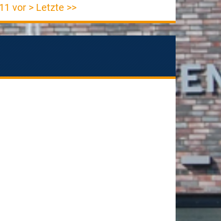
11
vor >
Letzte >>