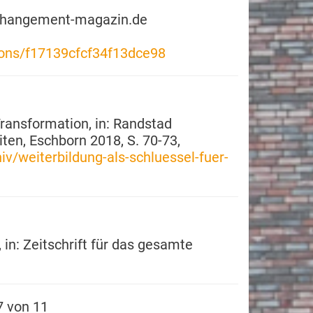
: changement-magazin.de
ions/f17139cfcf34f13dce98
 Transformation, in: Randstad
iten, Eschborn 2018, S. 70-73,
v/weiterbildung-als-schluessel-fuer-
 in: Zeitschrift für das gesamte
7 von 11