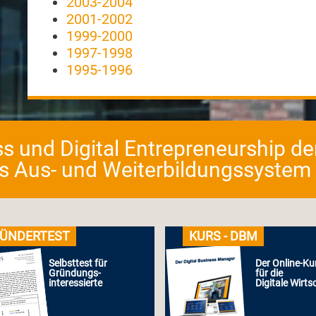
2003-2004
2001-2002
1999-2000
1997-1998
1995-1996
ess und Digital Entrepreneurship d
as Aus- und Weiterbildungssystem fü
ÜNDERTEST
KURS - DBM
Selbsttest für
Der Online-Ku
Gründungs-
für die
interessierte
Digitale Wirts