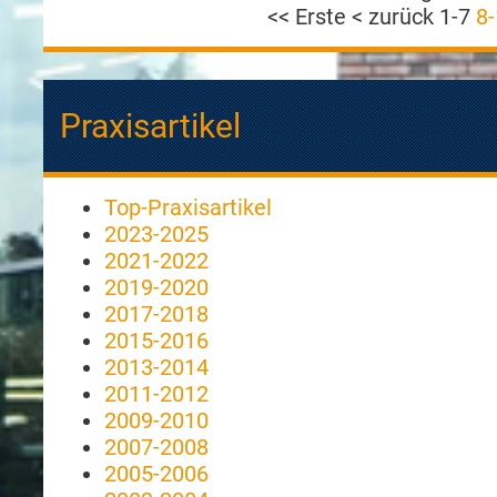
<< Erste
< zurück
1-7
8-
Praxisartikel
Top-Praxisartikel
2023-2025
2021-2022
2019-2020
2017-2018
2015-2016
2013-2014
2011-2012
2009-2010
2007-2008
2005-2006