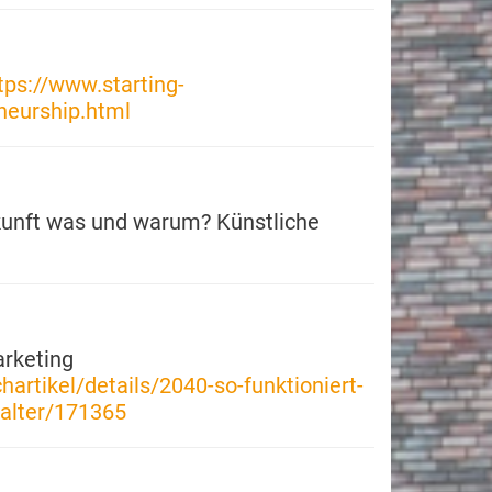
tps://www.starting-
eneurship.html
ukunft was und warum? Künstliche
arketing
artikel/details/2040-so-funktioniert-
talter/171365