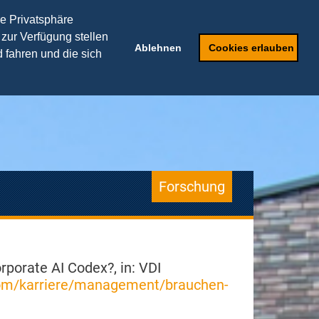
TRANSFERPARTNER
re Privatsphäre
 zur Verfügung stellen
ker
Weiterbildung
Ablehnen
Cookies erlauben
 fahren und die sich
Forschung
rporate AI Codex?, in: VDI
com/karriere/management/brauchen-