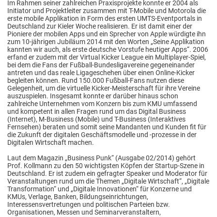
Im Rahmen seiner zahlreichen Praxisprojekte konnte er 2004 als
Initiator und Projektleiter zusammen mit T-Mobile und Motorola die
erste mobile Applikation in Form des ersten UMTS-Eventportals in
Deutschland zur Kieler Woche realisieren. Er ist damit einer der
Pioniere der mobilen Apps und ein Sprecher von Apple würdigte ihn
zum 10-jährigen Jubiläum 2014 mit den Worten „Seine Applikation
kannten wir auch, als erste deutsche Vorstufe heutiger Apps“. 2006
erfand er zudem mit der Virtual Kicker League ein Multiplayer-Spiel,
bei dem die Fans der Fußball-Bundesligavereine gegeneinander
antreten und das reale Ligageschehen über einen Online-Kicker
begleiten können. Rund 150.000 Fußball-Fans nutzen diese
Gelegenheit, um die virtuelle Kicker-Meisterschaft für ihre Vereine
auszuspielen. Insgesamt konnte er darüber hinaus schon
zahlreiche Unternehmen vom Konzern bis zum KMU umfassend
und kompetent in allen Fragen rund um das Digital Business
(Internet), M-Business (Mobile) und T-Business (Interaktives
Fernsehen) beraten und somit seine Mandanten und Kunden fit für
die Zukunft der digitalen Geschäftsmodelle und -prozesse in der
Digitalen Wirtschaft machen.
Laut dem Magazin „Business Punk“ (Ausgabe 02/2014) gehört
Prof. Kollmann zu den 50 wichtigsten Köpfen der Startup-Szene in
Deutschland. Er ist zudem ein gefragter Speaker und Moderator für
Veranstaltungen rund um die Themen „Digitale Wirtschaft“, „Digitale
Transformation“ und „Digitale Innovationen“ für Konzerne und
KMUs, Verlage, Banken, Bildungseinrichtungen,
Interessensvertretungen und politischen Parteien bzw.
Organisationen, Messen und Seminarveranstaltern,