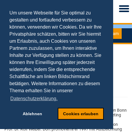
Togg
navi
Um unsere Webseite für Sie optimal zu
gestalten und fortlaufend verbessern zu
können, verwenden wir Cookies. Da wir Ihre
Team
Privatsphäre schätzen, bitten wir Sie hiermit
Univ.-Prof. Dr. Tobias Kollmann
um Erlaubnis, auch Cookies von unseren
Partnern zuzulassen, um Ihnen interaktive
Inhalte zur Verfügung stellen zu können. Sie
Tel.: 0201 - 183 2884
Fax: 0201 - 183 2862
können Ihre Einwilligung später jederzeit
Kontaktformular
widerrufen, indem Sie die entsprechende
Raum: R09 R02 H27
Sprechstunde: montags, 14-15 Uhr
Schaltfläche am linken Bildschirmrand
( Anmeldung per Mail erforderlich )
betätigen. Weitere Informationen zu diesem
Thema erhalten Sie in unserer
Datenschutzerklärung.
Univ.-Prof. Dr. Tobias Kollmann studierte an den Universitäten Bonn
Ablehnen
Cookies erlauben
und Trier Volkswirtschaftslehre mit dem Schwerpunkt Marketing
und wurde 1995 nach dem Abschluss zum Diplom-Volkswirt
wissenschaftlicher Mitarbeiter am Lehrstuhl für Marketing von
Prof. Dr. Rolf Weiber. Dort promovierte er 1997 mit Auszeichnung