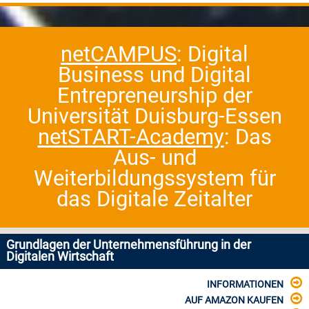
netCAMPUS
: Digital
Business und Digital
Entrepreneurship der
Universität Duisburg-Essen
netSTART-Academy
: Das
Aus- und
Weiterbildungssystem für
das Digitale Zeitalter
Grundlagen der Unternehmensführung in der
Digitalen Wirtschaft
INFORMATIONEN
AUF AMAZON KAUFEN