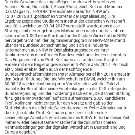
Duin die Gewinner des zugehörigen Landeswettbewerbs vor:
Aachen, Bonn, Düsseldorf, Essen/Ruhrgebiet, Köln und Münster.
Das Magazin „IT-ZOOM“ bezeichnete daraufhin NRW am
12.07.2016 als „politischen Vorreiter der Digitalisierung“. Im
Ergebnis zeigte eine Studie vom Institut der deutschen Wirtschaft
aus Köln, welche am 03.04.2017 vorgestellt wurde, dass diese
Strategie mit den zugehörigen Maßnahmen nach nur drei Jahren
schon über 1.000 neue Startups für die Digitale Wirtschaft in NRW
hervorgebracht hat, der Digitalisierungsgrad im NRW-Mittelstand
über dem Bundesdurchschnitt lag und sich die Industrie-
Unternehmen aus NRW im Digitalisierungsindex vor ihrer
Konkurrenz aus dem übrigen Bundesgebiet positionieren konnten.
Das Engagement von Prof. Kollmann als Landesbeauftragter
endete mit dem Regierungswechsel in NRW im Jahr 2017. Politisch
aktiv blieb er aber, denn auch der nachfolgende
Bundeswirtschaftsministers Peter Altmaier berief ihn 2018 erneut in
den Beirat für Junge Digitale Wirtschaft im BMWi, welcher ihn am
30.08.18 wieder einstimmig zum Vorsitzenden wählte. Zuletzt
machte der Beirat über seine Empfehlungen zu der KI-Strategie der
Bundesregierung und der Forderung nach einer „Deutschen Stiftung
für Digitale Innovationen“ auf sich aufmerksam. 2020 kandidierte
Prof. Kollmann nicht erneut für den Vorsitz und gab so den
Staffelstab an die nächste Generation weiter. Peter Altmaier sagte
dazu: „Ich danke Prof. Kollmann ganz herzlich für seine
siebenjährige Arbeit als Vorsitzender des BJDW. Er hat in dieser Zeit
immer wieder bedeutsame Anstöße für die zukunftssicheren
Rahmenbedingungen der digitalen Wirtschaft in Deutschland und
Europa gegeben.“