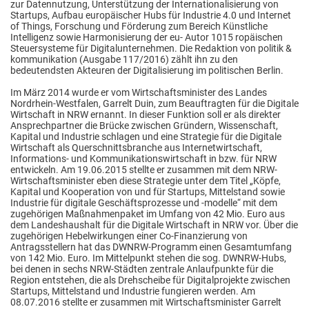
zur Datennutzung, Unterstützung der Internationalisierung von
Startups, Aufbau europäischer Hubs für Industrie 4.0 und Internet
of Things, Forschung und Förderung zum Bereich Künstliche
Intelligenz sowie Harmonisierung der eu- Autor 1015 ropäischen
Steuersysteme für Digitalunternehmen. Die Redaktion von politik &
kommunikation (Ausgabe 117/2016) zählt ihn zu den
bedeutendsten Akteuren der Digitalisierung im politischen Berlin.
Im März 2014 wurde er vom Wirtschaftsminister des Landes
Nordrhein‐Westfalen, Garrelt Duin, zum Beauftragten für die Digitale
Wirtschaft in NRW ernannt. In dieser Funktion soll er als direkter
Ansprechpartner die Brücke zwischen Gründern, Wissenschaft,
Kapital und Industrie schlagen und eine Strategie für die Digitale
Wirtschaft als Querschnittsbranche aus Internetwirtschaft,
Informations‐ und Kommunikationswirtschaft in bzw. für NRW
entwickeln. Am 19.06.2015 stellte er zusammen mit dem NRW-
Wirtschaftsminister eben diese Strategie unter dem Titel „Köpfe,
Kapital und Kooperation von und für Startups, Mittelstand sowie
Industrie für digitale Geschäftsprozesse und -modelle“ mit dem
zugehörigen Maßnahmenpaket im Umfang von 42 Mio. Euro aus
dem Landeshaushalt für die Digitale Wirtschaft in NRW vor. Über die
zugehörigen Hebelwirkungen einer Co-Finanzierung von
Antragsstellern hat das DWNRW-Programm einen Gesamtumfang
von 142 Mio. Euro. Im Mittelpunkt stehen die sog. DWNRW-Hubs,
bei denen in sechs NRW-Städten zentrale Anlaufpunkte für die
Region entstehen, die als Drehscheibe für Digitalprojekte zwischen
Startups, Mittelstand und Industrie fungieren werden. Am
08.07.2016 stellte er zusammen mit Wirtschaftsminister Garrelt