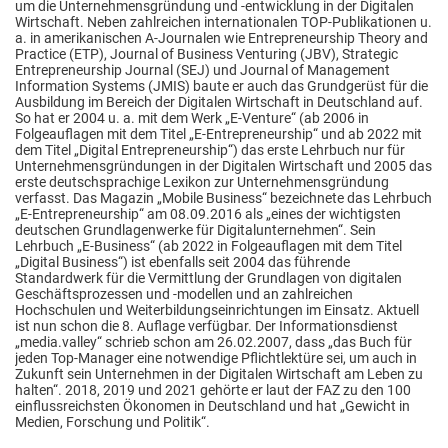
um die Unternehmensgründung und -entwicklung in der Digitalen
Wirtschaft. Neben zahlreichen internationalen TOP-Publikationen u.
a. in amerikanischen A-Journalen wie Entrepreneurship Theory and
Practice (ETP), Journal of Business Venturing (JBV), Strategic
Entrepreneurship Journal (SEJ) und Journal of Management
Information Systems (JMIS) baute er auch das Grundgerüst für die
Ausbildung im Bereich der Digitalen Wirtschaft in Deutschland auf.
So hat er 2004 u. a. mit dem Werk „E-Venture“ (ab 2006 in
Folgeauflagen mit dem Titel „E-Entrepreneurship“ und ab 2022 mit
dem Titel „Digital Entrepreneurship“) das erste Lehrbuch nur für
Unternehmensgründungen in der Digitalen Wirtschaft und 2005 das
erste deutschsprachige Lexikon zur Unternehmensgründung
verfasst. Das Magazin „Mobile Business“ bezeichnete das Lehrbuch
„E-Entrepreneurship“ am 08.09.2016 als „eines der wichtigsten
deutschen Grundlagenwerke für Digitalunternehmen“. Sein
Lehrbuch „E-Business“ (ab 2022 in Folgeauflagen mit dem Titel
„Digital Business“) ist ebenfalls seit 2004 das führende
Standardwerk für die Vermittlung der Grundlagen von digitalen
Geschäftsprozessen und -modellen und an zahlreichen
Hochschulen und Weiterbildungseinrichtungen im Einsatz. Aktuell
ist nun schon die 8. Auflage verfügbar. Der Informationsdienst
„media.valley“ schrieb schon am 26.02.2007, dass „das Buch für
jeden Top-Manager eine notwendige Pflichtlektüre sei, um auch in
Zukunft sein Unternehmen in der Digitalen Wirtschaft am Leben zu
halten“. 2018, 2019 und 2021 gehörte er laut der FAZ zu den 100
einflussreichsten Ökonomen in Deutschland und hat „Gewicht in
Medien, Forschung und Politik“.