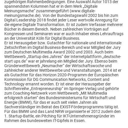
zugehörigen Rahmenbedingungen. Eine Auswahl Autor 1013 der
spannendsten Kolumnen hat er in dem Werk „Digitale
Meinungsmache“ zusammengeführt (www.digitale-
meinungsmache.de). Von der Bundestagswahl 2002 bis hin zum
Digital Leadership 2018 findet jeder Leser wertvolle Anregung für
die eigene Digitale Transformation. Er ist zudem Verfasser mehrerer
Bücher in diesem Bereich. Neben zahlreichen Vorträgen auf
Kongressen und Seminaren war er auch Inhaber eines Lehrauftrags
an der Universität Köln für Digital Business.
Er ist Herausgeber bzw. Gutachter für nationale und internationale
Zeitschriften im Digital Business-Bereich und war Mitglied der Jury
zum Deutschen Multimedia Award 2002 und 2003. Auch beim
Wettbewerb „Startup des Jahres“ der Internetplattform „deutsche-
start ups.de“ war er jahrelang ein Mitglied der Jury. Ebenso beim
Gründerwettbewerb „Neumacher“ der Wirtschaftswoche und
zahlreicher anderer Wettbewerbe und Veranstaltungen. 2014 ist er
als Gutachter für das Horizon 2020-Programm der Europäischen
Kommission für DG Communication Networks, Content and
Technology ernannt worden. Er ist einer der Herausgeber der
Schriftenreihe „Entrepreneurship“ im Springer-Verlag und gehörte
zum Coaching-Netzwerk vom Wettbewerb „Mit Multimedia
erfolgreich starten“ des Bundesministeriums für Wirtschaft und
Energie (BMWI), für das er auch seit vielen Jahren als
Sachverständiger im Beirat des EXIST-Förderprogramms tätig ist.
Für das BMWI und das Land NRW organisierte er 2012 zudem den
1. Startup-Battle, ein Pitching für IKT-Unternehmensgründer im
Rahmen des bundesweiten IT-Gipfels in Essen.