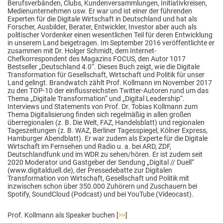
Berufsverbänden, Clubs, Kundenversammlungen, Initiativkreisen,
Medienunternehmen usw. Er war und ist einer der führenden
Experten für die Digitale Wirtschaft in Deutschland und hat als
Forscher, Ausbilder, Berater, Entwickler, Investor aber auch als
politischer Vordenker einen wesentlichen Teil für deren Entwicklung
in unserem Land beigetragen. Im September 2016 veröffentlichte er
zusammen mit Dr. Holger Schmidt, dem Internet-
Chefkorrespondent des Magazins FOCUS, den Autor 1017
Bestseller „Deutschland 4.0“. Dieses Buch zeigt, wie die Digitale
Transformation für Gesellschaft, Wirtschaft und Politik für unser
Land gelingt. Brandwatch zählt Prof. Kollmann im November 2017
zu den TOP-10 der einflussreichsten Twitter-Autoren rund um das
Thema „Digitale Transformation“ und „Digital Leadership“.
Interviews und Statements von Prof. Dr. Tobias Kollmann zum
Thema Digitalisierung finden sich regelmäßig in allen großen
überregionalen (z. B. Die Welt, FAZ, Handelsblatt) und regionalen
Tageszeitungen (z. B. WAZ, Berliner Tagesspiegel, Kölner Express,
Hamburger Abendblatt). Er war zudem als Experte für die Digitale
Wirtschaft im Fernsehen und Radio u. a. bei ARD, ZDF,
Deutschlandfunk und im WDR zu sehen/hören. Er ist zudem seit
2020 Moderator und Gastgeber der Sendung „Digital // Duell“
(www.digitalduell.de), der Pressedebatte zur Digitalen
Transformation von Wirtschaft, Gesellschaft und Politik mit
inzwischen schon über 350.000 Zuhörern und Zuschauern bei
Spotify, SoundCloud (Podcast) und bei YouTube (Videocast).
Prof. Kollmann als Speaker buchen [
>>
]