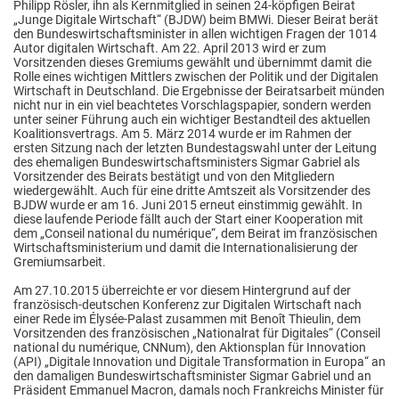
Philipp Rösler, ihn als Kernmitglied in seinen 24-köpfigen Beirat
„Junge Digitale Wirtschaft“ (BJDW) beim BMWi. Dieser Beirat berät
den Bundeswirtschaftsminister in allen wichtigen Fragen der 1014
Autor digitalen Wirtschaft. Am 22. April 2013 wird er zum
Vorsitzenden dieses Gremiums gewählt und übernimmt damit die
Rolle eines wichtigen Mittlers zwischen der Politik und der Digitalen
Wirtschaft in Deutschland. Die Ergebnisse der Beiratsarbeit münden
nicht nur in ein viel beachtetes Vorschlagspapier, sondern werden
unter seiner Führung auch ein wichtiger Bestandteil des aktuellen
Koalitionsvertrags. Am 5. März 2014 wurde er im Rahmen der
ersten Sitzung nach der letzten Bundestagswahl unter der Leitung
des ehemaligen Bundeswirtschaftsministers Sigmar Gabriel als
Vorsitzender des Beirats bestätigt und von den Mitgliedern
wiedergewählt. Auch für eine dritte Amtszeit als Vorsitzender des
BJDW wurde er am 16. Juni 2015 erneut einstimmig gewählt. In
diese laufende Periode fällt auch der Start einer Kooperation mit
dem „Conseil national du numérique“, dem Beirat im französischen
Wirtschaftsministerium und damit die Internationalisierung der
Gremiumsarbeit.
Am 27.10.2015 überreichte er vor diesem Hintergrund auf der
französisch-deutschen Konferenz zur Digitalen Wirtschaft nach
einer Rede im Élysée-Palast zusammen mit Benoît Thieulin, dem
Vorsitzenden des französischen „Nationalrat für Digitales“ (Conseil
national du numérique, CNNum), den Aktionsplan für Innovation
(API) „Digitale Innovation und Digitale Transformation in Europa“ an
den damaligen Bundeswirtschaftsminister Sigmar Gabriel und an
Präsident Emmanuel Macron, damals noch Frankreichs Minister für