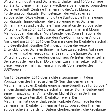
Wirtschaft, Industrie und Digitales. Enthalten sind 15 Vorschläge
zur Stärkung einer international wettbewerbsfähigen europäischen
Digitalwirtschaft. Zentrale Themen sind die Ausbildung und
Förderung von digitalen Kompetenzen, der Aufbau eines
europäischen Ökosystems für digitale Startups, die Finanzierung
von digitalen Innnovationen, die Etablierung eines Digitalen
Binnenmarktes und die digitale Transformation der europäischen
Wirtschaft. Am 25.04.2016 besuchte er zusammen mit Mounir
Mahjoubi, dem damaligen Vorsitzenden des Conseil national du
numérique (CNNum) in Brüssel den Vice-Commissioner Andrus
Ansip und am 27.04.2016 den Commissioner für Digitale Wirtschaft
und Gesellschaft Günther Oettinger, um über die weitere
Entwicklung des Digitalen Binnenmarktes zu sprechen. Auf seine
Initiative hin soll ein europäischer Beirat für die (junge) Digitale
Wirtschaft gegründet werden, der sich aus Vertretern der einzelnen
Beiräte aus den jeweiligen EU-Ländern zusammensetzen soll. Für
diesen wurde er mehrfach einstimmig als Vorsitzender des
BJDWgewählt.
Am 13. Dezember 2016 überreichte er zusammen mit dem
Vorsitzenden des französischen CNNum das gemeinsame
Maßnahmenpapier „Digitalisierung ist eine Grundfrage für Europa!“
an den damaligen Bundeswirtschaftsminister Sigmar Gabriel und
seinen französischen Amtskollegen Michel Sapin in Berlin im
Rahmen der zweiten dt.-fr. Digitalkonferenz. Der
Maßnahmenkatalog enthält sechs konkrete Vorschläge für den
gemeinsamen Digitalen Binnenmarkt in Europa zu den Themen
europäische Standards für Datensicherheit, einheitliche Regelungen