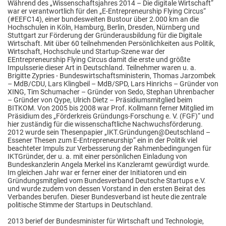
Während des „Wissenschaftsjahres 2014 – Die digitale Wirtschaft“
war er verantwortlich für den „E-Entrepreneurship Flying Circus“
(#EEFC14), einer bundesweiten Bustour über 2.000 km an die
Hochschulen in Köln, Hamburg, Berlin, Dresden, Nürnberg und
Stuttgart zur Förderung der Gründerausbildung für die Digitale
Wirtschaft. Mit über 60 teilnehmenden Persönlichkeiten aus Politik,
Wirtschaft, Hochschule und Startup-Szene war der
EEntrepreneurship Flying Circus damit die erste und größte
Impulsserie dieser Art in Deutschland. Teilnehmer waren u. a.
Brigitte Zypries - Bundeswirtschaftsministerin, Thomas Jarzombek
– MdB/CDU, Lars Klingbeil – MdB/SPD, Lars Hinrichs – Gründer von
XING, Tim Schumacher – Gründer von Sedo, Stephan Uhrenbacher
– Gründer von Qype, Ulrich Dietz – Präsidiumsmitglied beim
BITKOM. Von 2005 bis 2008 war Prof. Kollmann ferner Mitglied im
Präsidium des „Förderkreis Gründungs-Forschung e. V. (FGF)“ und
hier zuständig für die wissenschaftliche Nachwuchsförderung.
2012 wurde sein Thesenpapier „IKT.Gründungen@Deutschland –
Essener Thesen zum E-Entrepreneurship“ ein in der Politik viel
beachteter Impuls zur Verbesserung der Rahmenbedingungen für
IKTGründer, der u. a. mit einer persönlichen Einladung von
Bundeskanzlerin Angela Merkel ins Kanzleramt gewürdigt wurde.
Im gleichen Jahr war er ferner einer der Initiatoren und ein
Gründungsmitglied vom Bundesverband Deutsche Startups e.V.
und wurde zudem von dessen Vorstand in den ersten Beirat des
Verbandes berufen. Dieser Bundesverband ist heute die zentrale
politische Stimme der Startups in Deutschland.
2013 berief der Bundesminister für Wirtschaft und Technologie,