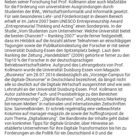
Neben seiner Forschung hat Prof. Kollmann aber auch Maßstäbe
für die Förderung von universitären Ausgründungen durch
Studenten der BWL, Wirtschaftsinformatik und Informatik gesetzt.
Für sein besonderes Lehr- und Förderkonzept in diesem Bereich
erhielt er im Jahre 2007 beim UNESCO Entrepreneurship Award
„Entrepreneurial Thinking and Acting“ einen Sonderpreis. In der
Studie „Vom Studenten zum Unternehmer: Welche Universität bietet
die besten Chancen? – Ranking 2007“ wurde ferner festgestellt,
dass im Hinblick auf die Anzahl aktiver Teilnahmen an einschlägigen
Tagungen sowie der Publikationsleistung der Forscher er mit seiner
Universität Duisburg-Essen den Spitzenplatz belegt. Laut dem
Ranking der Zeitung „Handelsblatt“ (2009) gehörte er ferner zu den
Top10 % der Forscher in der deutschsprachigen
Betriebswirtschaftslehre. Aufgrund des Lehrangebots von Prof.
Kollmann wurde die Universität Duisburg-Essen vom Magazin
„iBusiness“ am 28.07.2016 diesbezüglich als „Vorzeige-Campus für
die digitale Ökonomie“ in Deutschland bezeichnet, da längst nicht
alle so deutlich auf die Digitale Wirtschaft ausgerichtet sind wie sein
Lehrstuhl an der Universität Duisburg-Essen. Prof. Kollmann ist
Autor zahlreicher Fach- und Praxisbeiträge zu den Bereichen
„Entrepreneurship“, „Digital Business“ und „Akzeptanz/Marketing
bei neuen Medien“ in nationalen und internationalen Zeitschriften
bzw. Sammelbänden. Er schrieb regelmäßig eine vielbeachtete
Kolumne auf manager-magazin.de sowie der huffingtonpost.de
zum Thema „Digitalisierung“. Die Bandbreite der Inhalte geht dabei
von konkreten Tipps für digitale Gründer, über Hinweise an
etablierte Unternehmen für ihre Digitale Transformation bis hin zu
Forderungen an die Politik für ein Deutschland 4.0 und die