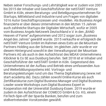
Neben seiner Forschungs- und Lehrtätigkeit war er zudem von 2001
bis 2015 der Inhaber und Geschäftsführer der netSTART Venture
GmbH in Köln, einem Beratungs- und Beteiligungsunternehmen für
Startups, Mittelstand und Industrie rund um Fragen von digitalen
1016 Autor Geschäftsprozessen und -modellen. Als Business Angel
finanzierte er über dieses Unternehmen in den letzten 15 Jahren
auch zahlreiche Startups der Digitalen Wirtschaft, wofür er 2005
vom Business Angels Netzwerk Deutschland e.V. in den „BAND
Heaven of Fame” aufgenommen und 2012 sogar zum „Business
Angel des Jahres“ gewählt wurde. 2015 verkaufte er erfolgreich die
netSTART Venture GmbH im Rahmen eines Exits an die Mountain
Partners Holding aus der Schweiz. Im gleichen Jahr wurde er vor
diesem Hintergrund sowohl in den Verwaltungsrat der Mountain
Partners AG als auch in den Aufsichtsrat des MDAX-Unternehmens
Klöckner & Co SE aus Duisburg berufen. Seit 2018 ist er Inhaber und
Geschäftsführer der netSTART GmbH in Köln. Gegenstand des
Unternehmens ist der Aufbau und Betrieb eines umfassenden Aus-
und Weiterbildungssystems inkl. Vortrags- und
Beratungsleistungen rund um das Thema Digitalisierung (www.net
start-academy.de). Dazu zählen sowohl Online-Kurse als auch
Zertifikatskurse zum Digital Business Manager und Digital Business
Leader sowie Workshops zum Digital Business Expert in
Kooperation mit der Universität Duisburg-Essen. 2019 wurde er
zudem in den Aufsichtsrat der COMECO GmbH & Co. KG, einem
FinTech-Spin-off der Sparda Banken, berufen und zum
stellvertretenden Vorsitzenden gewählt.