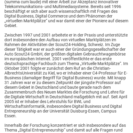
(summa cum laude) mit einer Arbeit zur Akzeptanz innovativer
Telekommunikations- und Multimediasysteme. Bereits seit 1996
beschäftigt er sich aber auch wissenschaftlich mit Fragen des
Digital Business, Digital Commerce und dem Phänomen der
„virtuellen Marktplätze“ und war damit einer der Pioniere auf diesem
Gebiet.
Zwischen 1997 und 2001 arbeitete er in der Praxis und unterstützte
dort insbesondere den Aufbau von virtuellen Marktplätzen im
Rahmen der Aktivitäten der Scout24-Holding, Schweiz. Im Zuge
dieser Tätigkeit war er auch einer der Gründungsgesellschafter der
Auto Scout24 GmbH, der größten digitalen Gebrauchtwagenbörse
im europäischen Internet. 2001 veröffentlichte er das erste
deutschsprachige Fachbuch zum Thema „Virtuelle Marktplätze“. Im
Oktober 2001 folgte er zunächst dem Ruf an die Christian-
AlbrechtsUniversität zu Kiel, wo er Inhaber einer C4-Professur für E-
Business (damaliger Begriff für Digital Business) wurde. Mit knapp
31 Jahren war er zu diesem Zeitpunkt der jüngste Professor auf
diesem Gebiet in Deutschland und baute gerade nach dem
Zusammenbruch des Neuen Marktes die Forschung und Lehre für
die Digitale Wirtschaft in Deutschland maßgeblich mit auf. Seit April
2005 ist er Inhaber des Lehrstuhls für BWL und
Wirtschaftsinformatik, insbesondere Digital Business und Digital
Entrepreneurship an der Universität Duisburg-Essen, Campus
Essen.
Innerhalb der Forschung konzentriert er sich insbesondere auf das
Thema „Digital Entrepreneurship“ und damit auf alle Fragen rund