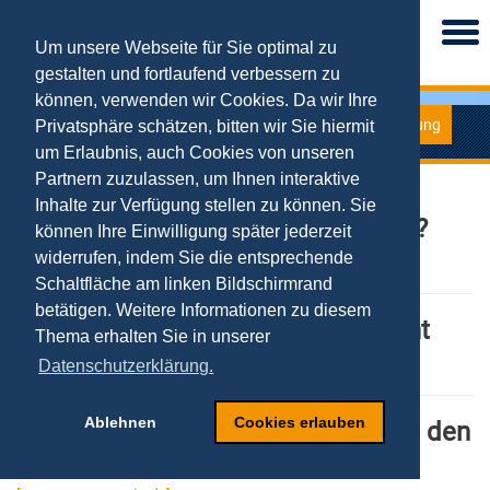
Togg
navi
Um unsere Webseite für Sie optimal zu
gestalten und fortlaufend verbessern zu
können, verwenden wir Cookies. Da wir Ihre
Forschung
Privatsphäre schätzen, bitten wir Sie hiermit
Kolumne
um Erlaubnis, auch Cookies von unseren
Partnern zuzulassen, um Ihnen interaktive
Die Datensteuer: Eine
Inhalte zur Verfügung stellen zu können. Sie
Bankrotterklärung für Deutschland?
können Ihre Einwilligung später jederzeit
widerrufen, indem Sie die entsprechende
[huffingtonpost.de]
Schaltfläche am linken Bildschirmrand
betätigen. Weitere Informationen zu diesem
Deutschland droht eine Datenflucht
Thema erhalten Sie in unserer
[manager-magazin.de]
Datenschutzerklärung.
Ablehnen
Cookies erlauben
Diese digitalen Themen gehören in den
Koalitionsvertrag