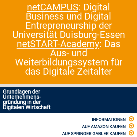
netCAMPUS
: Digital
Business und Digital
Entrepreneurship der
Universität Duisburg-Essen
netSTART-Academy
: Das
Aus- und
Weiterbildungssystem für
das Digitale Zeitalter
Grundlagen der
Unternehmens-
gründung in der
Digitalen Wirtschaft
INFORMATIONEN
AUF AMAZON KAUFEN
AUF SPRINGER GABLER KAUFEN