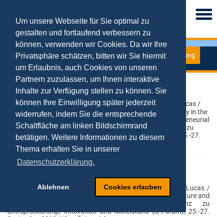
Togg
navi
Um unsere Webseite für Sie optimal zu
gestalten und fortlaufend verbessern zu
können, verwenden wir Cookies. Da wir Ihre
Forschung
Privatsphäre schätzen, bitten wir Sie hiermit
Konferenzen
um Erlaubnis, auch Cookies von unseren
Partnern zuzulassen, um Ihnen interaktive
G-Forum 2019
Inhalte zur Verfügung stellen zu können. Sie
können Ihre Einwilligung später jederzeit
Kollmann, Tobias / Hensellek, Simon / Kleine-Stegemann, Lucas /
Jung, Philipp (2019): The mediating role of strategic flexibility in the
widerrufen, indem Sie die entsprechende
relationship between entrepreneurial leadership and entrepreneurial
Schaltfläche am linken Bildschirmrand
venture performance
. 23. Interdisziplinäre Jahreskonferenz zu
Entrepreneurship, Innovation und Mittelstand (G-Forum), 25.-27.
betätigen. Weitere Informationen zu diesem
September 2019, Wien, Österreich.
Thema erhalten Sie in unserer
Datenschutzerklärung.
G-Forum 2019
Ablehnen
Cookies erlauben
Kollmann, Tobias / Hensellek, Simon / Kleine-Stegemann, Lucas /
Jung, Philipp (2019): Bricolage as the key to success in venture and
private life“.
23. Interdisziplinäre Jahreskonferenz zu
Entrepreneurship, Innovation und Mittelstand (G-Forum), 25.-27.