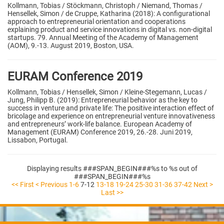
Kollmann, Tobias / Stöckmann, Christoph / Niemand, Thomas /
Hensellek, Simon / de Cruppe, Katharina (2018): A configurational
approach to entrepreneurial orientation and cooperations
explaining product and service innovations in digital vs. non-digital
startups. 79. Annual Meeting of the Academy of Management
(AOM), 9.-13. August 2019, Boston, USA.
EURAM Conference 2019
Kollmann, Tobias / Hensellek, Simon / Kleine-Stegemann, Lucas /
Jung, Philipp B. (2019): Entrepreneurial behavior as the key to
success in venture and private life: The positive interaction effect of
bricolage and experience on entrepreneurial venture innovativeness
and entrepreneurs’ work-life balance. European Academy of
Management (EURAM) Conference 2019, 26.-28. Juni 2019,
Lissabon, Portugal.
Displaying results ###SPAN_BEGIN###%s to %s out of
###SPAN_BEGIN###%s
<< First
< Previous
1-6
7-12
13-18
19-24
25-30
31-36
37-42
Next >
Last >>