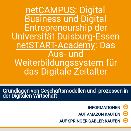
netCAMPUS
: Digital
Business und Digital
Entrepreneurship der
Universität Duisburg-Essen
netSTART-Academy
: Das
Aus- und
Weiterbildungssystem für
das Digitale Zeitalter
Grundlagen von Geschäftsmodellen und -prozessen in
der Digitalen Wirtschaft
INFORMATIONEN
AUF AMAZON KAUFEN
AUF SPRINGER GABLER KAUFEN