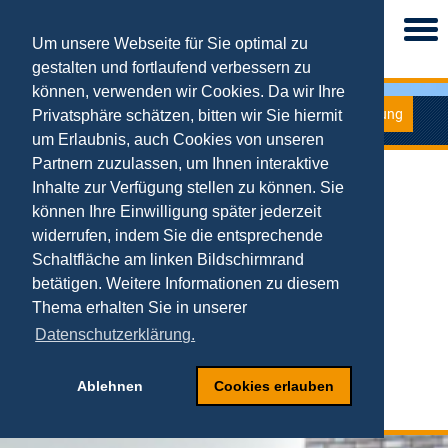
Togg
navi
Um unsere Webseite für Sie optimal zu
gestalten und fortlaufend verbessern zu
können, verwenden wir Cookies. Da wir Ihre
Forschung
Privatsphäre schätzen, bitten wir Sie hiermit
Fachartikel
um Erlaubnis, auch Cookies von unseren
Partnern zuzulassen, um Ihnen interaktive
Top-Fachartikel
Inhalte zur Verfügung stellen zu können. Sie
2023-2026
2021-2022
können Ihre Einwilligung später jederzeit
2019-2020
widerrufen, indem Sie die entsprechende
2017-2018
2015-2016
Schaltfläche am linken Bildschirmrand
2013-2014
betätigen. Weitere Informationen zu diesem
2011-2012
2009-2010
Thema erhalten Sie in unserer
2007-2008
2005-2006
Datenschutzerklärung.
2003-2004
2001-2002
1999-2000
Ablehnen
Cookies erlauben
1997-1998