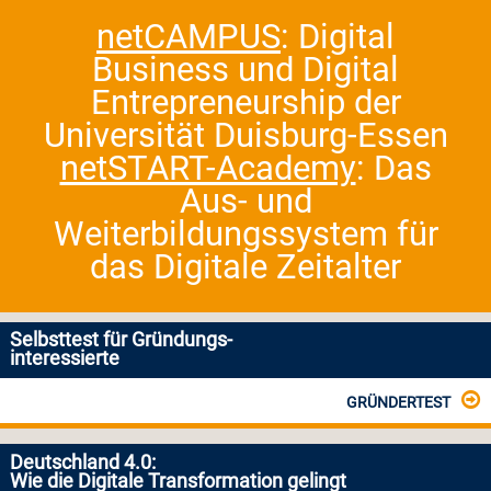
netCAMPUS
: Digital
Business und Digital
Entrepreneurship der
Universität Duisburg-Essen
netSTART-Academy
: Das
Aus- und
Weiterbildungssystem für
das Digitale Zeitalter
Selbsttest für Gründungs-
interessierte
GRÜNDERTEST
Deutschland 4.0:
Wie die Digitale Transformation gelingt