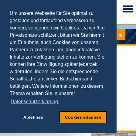
Togg
navi
Um unsere Webseite für Sie optimal zu
gestalten und fortlaufend verbessern zu
können, verwenden wir Cookies. Da wir Ihre
Forschung
Privatsphäre schätzen, bitten wir Sie hiermit
Fachartikel
um Erlaubnis, auch Cookies von unseren
Partnern zuzulassen, um Ihnen interaktive
Top-Fachartikel
Inhalte zur Verfügung stellen zu können. Sie
2023-2026
2021-2022
können Ihre Einwilligung später jederzeit
2019-2020
widerrufen, indem Sie die entsprechende
2017-2018
2015-2016
Schaltfläche am linken Bildschirmrand
2013-2014
betätigen. Weitere Informationen zu diesem
2011-2012
2009-2010
Thema erhalten Sie in unserer
2007-2008
2005-2006
Datenschutzerklärung.
2003-2004
2001-2002
1999-2000
Ablehnen
Cookies erlauben
1997-1998