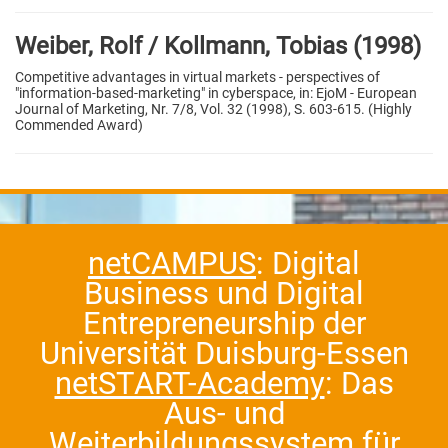
Weiber, Rolf / Kollmann, Tobias (1998)
Competitive advantages in virtual markets - perspectives of
"information-based-marketing" in cyberspace, in: EjoM - European
Journal of Marketing, Nr. 7/8, Vol. 32 (1998), S. 603-615. (Highly
Commended Award)
netCAMPUS
: Digital
Business und Digital
Entrepreneurship der
Universität Duisburg-Essen
netSTART-Academy
: Das
Aus- und
Weiterbildungssystem für