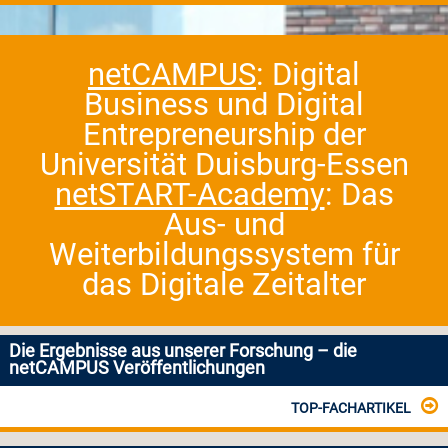
netCAMPUS
: Digital
Business und Digital
Entrepreneurship der
Universität Duisburg-Essen
netSTART-Academy
: Das
Aus- und
Weiterbildungssystem für
das Digitale Zeitalter
Die Ergebnisse aus unserer Forschung – die
netCAMPUS Veröffentlichungen
TOP-FACHARTIKEL