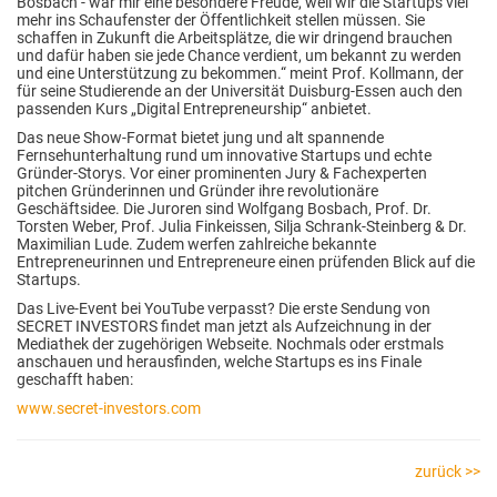
Bosbach - war mir eine besondere Freude, weil wir die Startups viel
mehr ins Schaufenster der Öffentlichkeit stellen müssen. Sie
schaffen in Zukunft die Arbeitsplätze, die wir dringend brauchen
und dafür haben sie jede Chance verdient, um bekannt zu werden
und eine Unterstützung zu bekommen.“ meint Prof. Kollmann, der
für seine Studierende an der Universität Duisburg-Essen auch den
passenden Kurs „Digital Entrepreneurship“ anbietet.
Das neue Show-Format bietet jung und alt spannende
Fernsehunterhaltung rund um innovative Startups und echte
Gründer-Storys. Vor einer prominenten Jury & Fachexperten
pitchen Gründerinnen und Gründer ihre revolutionäre
Geschäftsidee. Die Juroren sind Wolfgang Bosbach, Prof. Dr.
Torsten Weber, Prof. Julia Finkeissen, Silja Schrank-Steinberg & Dr.
Maximilian Lude. Zudem werfen zahlreiche bekannte
Entrepreneurinnen und Entrepreneure einen prüfenden Blick auf die
Startups.
Das Live-Event bei YouTube verpasst? Die erste Sendung von
SECRET INVESTORS findet man jetzt als Aufzeichnung in der
Mediathek der zugehörigen Webseite. Nochmals oder erstmals
anschauen und herausfinden, welche Startups es ins Finale
geschafft haben:
www.secret-investors.com
zurück >>