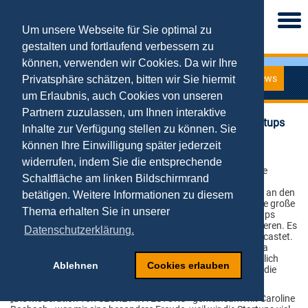
Togg
navi
Um unsere Webseite für Sie optimal zu
gestalten und fortlaufend verbessern zu
können, verwenden wir Cookies. Da wir Ihre
News
Privatsphäre schätzen, bitten wir Sie hiermit
News
um Erlaubnis, auch Cookies von unseren
Partnern zuzulassen, um Ihnen interaktive
SECRET INVESTORS – Das neue TV-Format für Startups
Inhalte zur Verfügung stellen zu können. Sie
mit Prof. Kollmann
können Ihre Einwilligung später jederzeit
06.05.2022
widerrufen, indem Sie die entsprechende
Heute Abend ist es endlich soweit... Die erste
Schaltfläche am linken Bildschirmrand
Sendung vom neuen TV-Format SECRET
INVESTORS geht um 20:15 Uhr bei YouTube an den
betätigen. Weitere Informationen zu diesem
Start und Prof. Dr. Tobias Kollmann hatte die große
Thema erhalten Sie in unserer
Freude und Ehre diese neue Show für Startups
zusammen mit Caroline Bosbach zu moderieren. Es
Datenschutzerklärung.
wurden über 1000 Startups für die Show gecastet.
Die besten 8 dürfen sich in der Startup-Arena
beweisen und hoffen auf Unterstützung, Network und natürlich
Ablehnen
Cookies erlauben
Investments. Im Finale lüftet sich zudem das Geheimnis um die
SECRET INVESTORS.
„Die Moderation von SECRET INVESTORS - gemeinsam mit Caroline