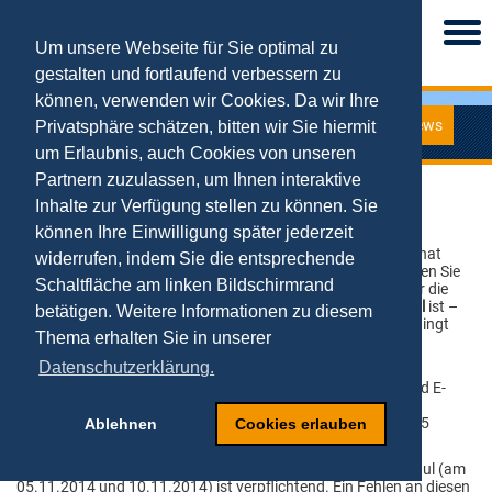
Togg
navi
Um unsere Webseite für Sie optimal zu
gestalten und fortlaufend verbessern zu
können, verwenden wir Cookies. Da wir Ihre
News
Privatsphäre schätzen, bitten wir Sie hiermit
News
um Erlaubnis, auch Cookies von unseren
Partnern zuzulassen, um Ihnen interaktive
Vorlesung E-Entrepreneurship WS 14/15
Inhalte zur Verfügung stellen zu können. Sie
können Ihre Einwilligung später jederzeit
12.10.2014
Der Anmeldezeitraum für die Vorlesung E-Entrepreneurship hat
widerrufen, indem Sie die entsprechende
begonnen: Ab heute (13.10.2014)
bis zum 20.10.2014
können Sie
Schaltfläche am linken Bildschirmrand
sich im Sekretariat des Lehrstuhls zwischen 9 und 12 Uhr für die
Veranstaltung anmelden. Die
Anmeldung über den Lehrstuhl
ist –
betätigen. Weitere Informationen zu diesem
neben der regulären Anmeldung beim Prüfungsamt – unbedingt
Thema erhalten Sie in unserer
erforderlich
.
Datenschutzerklärung.
Die
Auftaktveranstaltung
zur Vorlesung (inkl.
Einführungsveranstaltung des Lehrstuhls für E-Business und E-
Entrepreneurship zum Wintersemester 2014/2015) wird am
Montag, den 20.10.2014
um 10:00 Uhr in Raum R11 T00 D05
Ablehnen
Cookies erlauben
stattfinden.
Die Teilnahme an
zwei Präsenzveranstaltungen
zu dem Modul (am
05.11.2014 und 10.11.2014) ist verpflichtend. Ein Fehlen an diesen