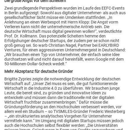
Die große Angst vor dem Scheitern
Zwei grundlegende Perspektiven wurden im Laufe des EEFC-Events
in Berlin aufgezeigt: Sowohl aus digitaler Unternehmer- als auch aus
gesellschaftlicher Sicht müsse ein Umdenken stattfinden. „In
Anlehnung an einen Werbespot mit Herrn Klopp: Die Angst vorm
Verlieren kann nicht der unternehmerische Antrieb sein. Die
deutsche Wirtschaft muss digital gewinnen wollen!“, verdeutlichte
Prof. Dr. Kollmann. Das potenzielle Scheitern hemme den
Erfolgshunger deutscher Startups, der zudem per se schon nicht
groß genug sei. So warb Christian Nagel, Partner bei EARLYBIRD
Ventures, für einen aggressiveren Unternehmergeist in Deutschland:
„Wir brauchen einen Typ von Unternehmer, der einfach seine Idee
durchsetzen will und nicht darauf hereinfällt, wenn Google mit dem
50-Millionen-Dollar-Scheck wedelt.“
Mehr Akzeptanz für deutsche Gründer
Brigitte Zypries zeigte die notwendige Entwicklung der deutschen
Wirtschaft auf: „Unser Ziel muss es sein, die gut funktionierende
Wirtschaft in die Industrie 4.0 zu überführen. Wir brauchen junge
Leute, die bereit sind, zu gründen und innovative Ideen zu
entwickeln und müssen dann die traditionelle mit der digitalen
Wirtschaft fruchtbar zusammenbringen.“ Dafür müsse die
Gründungsförderung an den Hochschulen verbessert werden, vor
allem weil ein Studium – so TVSMILES-Gründer Frederic Westerberg
– „ein strukturiertes analytisches Vorgehen für Unternehmer
vermitteln kann.“ Im Umgang mit digitalen Startups müssen jedoch
auch die Hochschulen selbst flexibler werden: „Die Universitäten
müssen lernen, Gründungen in Form von Credits anzurechnen und