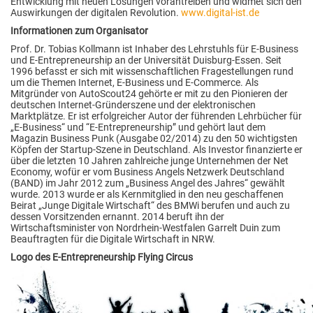
Entwicklung mit neuen Lösungen vorantreiben und widmet sich den
Auswirkungen der digitalen Revolution.
www.digital-ist.de
Informationen zum Organisator
Prof. Dr. Tobias Kollmann ist Inhaber des Lehrstuhls für E-Business
und E-Entrepreneurship an der Universität Duisburg-Essen. Seit
1996 befasst er sich mit wissenschaftlichen Fragestellungen rund
um die Themen Internet, E-Business und E-Commerce. Als
Mitgründer von AutoScout24 gehörte er mit zu den Pionieren der
deutschen Internet-Gründerszene und der elektronischen
Marktplätze. Er ist erfolgreicher Autor der führenden Lehrbücher für
„E-Business“ und “E-Entrepreneurship” und gehört laut dem
Magazin Business Punk (Ausgabe 02/2014) zu den 50 wichtigsten
Köpfen der Startup-Szene in Deutschland. Als Investor finanzierte er
über die letzten 10 Jahren zahlreiche junge Unternehmen der Net
Economy, wofür er vom Business Angels Netzwerk Deutschland
(BAND) im Jahr 2012 zum „Business Angel des Jahres“ gewählt
wurde. 2013 wurde er als Kernmitglied in den neu geschaffenen
Beirat „Junge Digitale Wirtschaft“ des BMWi berufen und auch zu
dessen Vorsitzenden ernannt. 2014 beruft ihn der
Wirtschaftsminister von Nordrhein-Westfalen Garrelt Duin zum
Beauftragten für die Digitale Wirtschaft in NRW.
Logo des E-Entrepreneurship Flying Circus