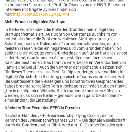
zu honorieren“, formulierte Prof. Dr. Ripsas von der HWR. Ein Video-
Interview mit Brigitte Zypries findet sich
hier:
http://youtu.be/6IVC2XXErAM
Mehr Frauen in digitalen Startups
In Berlin wurde zudem die Rolle der Gründerinnen in digitalen
Startups thematisiert. Aus Sicht von Constanze Buchheim von i-
potentials könne die Zahl von weiblichen Startups durch „die
Schaffung postiver Rolemodels“ vorangebracht werden, da „die
meisten Frauen leider ein negatives Bild vom Gründen haben.“ So
zählte sie die Vorzüge vom Gründerdasein auf: „Man hat alles selbst
in der Hand, man kann den Alltag gestalten und über seinen
Kalender bestimmen. Das führt zu einer besseren Vereinbarkeit von
Familie und Beruf.“ Auch die Vertreter der Hochschule setzen sich
für dieses Thema ein – so Prof. Dr. Ripsas, der „das Networking für
digitale Wirtschaft in Richtung gemischte Teams vorantreiben“ will.
Die Quintessenz der vielseitigen und konstruktiven Gespräche des
Tages brachte schließlich Tom Kirschbaum (allryder) auf den Punkt:
„Um in der digitalen Wirtschaft international konkurrenzfähig zu
werden, muss sich in Berlin – genauso wie in ganz Deutschland –
eines ändern: die Einstellung!“
Nächster Tour-Event des EEFC in Dresden
Nächster Halt des „E-Entrepreneurship Flying Circus“, der im
Rahmen des „Wissenschaftsjahres 2014 – Die digitale Gesellschaft“
durch die Bundesrepublik fährt, wird am 10. Oktober Dresden sein.