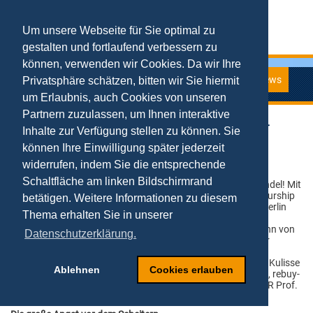
Um unsere Webseite für Sie optimal zu
gestalten und fortlaufend verbessern zu
können, verwenden wir Cookies. Da wir Ihre
News
Privatsphäre schätzen, bitten wir Sie hiermit
News
um Erlaubnis, auch Cookies von unseren
Partnern zuzulassen, um Ihnen interaktive
Digitale Denker braucht das Land – Highlight des „E-
Inhalte zur Verfügung stellen zu können. Sie
Entrepreneurship Flying Circus“ in Berlin
können Ihre Einwilligung später jederzeit
07.10.2014
widerrufen, indem Sie die entsprechende
Schaltfläche am linken Bildschirmrand
Berlin - Deutschland benötigt einen digitalen Mentalitätswandel! Mit
dieser Erkenntnis machten die Teilnehmer des „E-Entrepreneurship
betätigen. Weitere Informationen zu diesem
Flying Circus“ an der Hochschule für Wirtschaft und Recht Berlin
Thema erhalten Sie in unserer
(HWR) auf die Defizite der hiesigen digitalen Gründerszene
aufmerksam. Mit EEFC-Organisator Prof. Dr. Tobias Kollmann von
Datenschutzerklärung.
der Universität Duisburg-Essen diskutierten hierzu neben der
Parlamentarischen Staatssekretärin des
Bundeswirtschaftsministeriums, Brigitte Zypries, vor großer Kulisse
Ablehnen
Cookies erlauben
unter anderem SPD-Bundestagsabgeordneter Lars Klingbeil, rebuy-
Gründer Tim Fronzek sowie der Hochschulpräsident der HWR Prof.
Dr. Bernd Reissert.