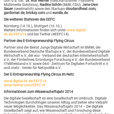
Dort u.a. mit:
Dr. Rolf Werner
(Geschäftsführer T-Systems
Multimedia Solutions),
Nadine Schön
(MdB, CDU),
Jens-Uwe
Sauer
(seedmatch) sowie den Startups
cloudandheat.com,
gardomat.de, bricksy.com
und
eumila.de
.
Die weiteren Stationen des EEFC:
Nürnberg (14.10.), Stuttgart (16.10.)
Weitere Informationen finden sich unter
www.digital-
ist.de/EEFC14
und bei Twitter (#EEFC14).
Partner des E-Entrepreneurship Flying Circus
Partner sind der Beirat Junge Digitale Wirtschaft im BMWi, der
Bundesverband Deutsche Startups e.V., der Bundesverband Digitale
Wirtschaft e.V., der eco - Verband der deutschen Internetwirtschaft
e.V., der Förderkreis Gründungs-Forschung e.V., der Bundesverband
IT-Mittelstand e.V. sowie D64 - Zentrum für Digitalen Fortschritt e.V.
und cnetz - Verein für Netzpolitik e.V.
Der E-Entrepreneurship Flying Circus im Netz
www.digital-ist.de/EEFC14
www.twitter.com/EEFC14
Informationen zum Wissenschaftsjahr 2014
Die digitale Gesellschaft ist eine Gesellschaft im Umbruch. Digitale
Technologien durchdringen unseren Alltag und bieten eine Vielzahl
neuer Möglichkeiten. Das Wissenschaftsjahr 2014 – Die digitale
Gesellschaft zeigt auf, wie Wissenschaft und Forschung diese