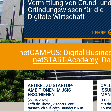
Vermittlung von Grund- un
Gründungswissen für die
Digitale Wirtschaft
LEHRE
netCAMPUS
: Digital Busin
netSTART-Academy
: D
ARTIKEL ZU STARTUP-
CALL
AMBITIONEN IM JSIS
ISSU
ERSCHIENEN
MANA
[27.04.2026]
[11.03
Trifft die These „VC oder Pleite“
It is t
tatsächlich auf jeden Gründer zu? In
Kollman