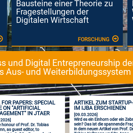
d
Bausteine einer Theorie zu
Fragestellungen der
Digitalen Wirtschaft
FORSCHUNG
ess und Digital Entrepreneurship d
as Aus- und Weiterbildungssystem fü
 FOR PAPERS: SPECIAL
ARTIKEL ZUM STARTUP
E ON "ARTIFICIAL
IM IJBA ERSCHIENEN
GEMENT" IN JTAER
[09.03.2026]
Wird es ein Einhorn oder ein Zeb
.2026]
sein? Das ist die spannende Frag
he honour of Prof. Dr. Tobias
in dem neuen Artikel von Prof. Dr
n, as guest editor, to