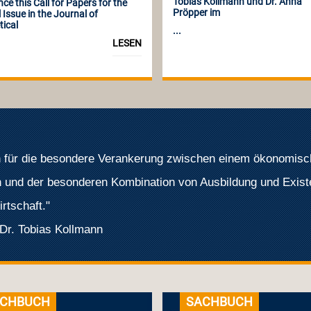
Tobias Kollmann und Dr. Anna
e this Call for Papers for the
Pröpper im
 Issue in the Journal of
tical
...
LESEN
n für die besondere Verankerung zwischen einem ökonomisc
h und der besonderen Kombination von Ausbildung und Exist
irtschaft."
 Dr. Tobias Kollmann
CHBUCH
SACHBUCH