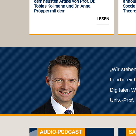
dem neusten Artikel von Prof. Dr.
announc
Tobias Kollmann und Dr. Anna
Special
Pröpper mit dem
Theore
...
LESEN
...
„Wir stehe
Lehrbereic
Digitalen W
Univ.-Prof.
AUDIO-PODCAST
SA